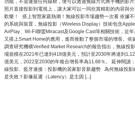
功能，不需連接任何線材，便可以透過無線方式將手機的影片
照片直接投影到電視上，讓大家可以一同欣賞精彩的內容與分
歡樂！ 搭上智慧家庭熱潮！無線投影市場趨勢一次看 依據不
的系統與裝置，無線投影（Wireless Display）技術包含Apple
AirPlay、Wi-Fi聯盟Miracast及Google Cast等相關技術，近
又搭上Smart Home的應用，進而推動了整個市場的增長。依
調查研究機構Verified Market Research的報告指出，無線投
場規模在2021年已達到418億美元，預計至2030年將達到1,12
億美元，2022至2030的年複合增長率為11.68％。 延伸閱讀
線投影、藍牙連接：投影機的居家影音新趨勢 為何無線投影
是失敗？影像延遲（Latency）是主因 [...]