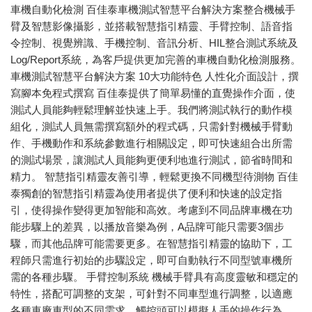
車機自動化檢測 百佳泰車機測試智慧平台解決方案整合機械手
臂及智慧影像攝影，並搭載智慧指引精靈、手臂控制、語音指
令控制、視覺辨識、手機控制、音訊分析、HIL整合測試系統及
Log/Report系統，為客戶提供更加完善的車機自動化檢測服務。
車機測試智慧平台解決方案 10大功能特色 人性化介面設計，撰
寫腳本免程式撰寫 百佳泰提供了簡單易懂的直覺操作介面，使
測試人員能夠輕鬆理解並快速上手。我們將測試執行的動作模
組化，測試人員無需撰寫額外的程式碼，只需針對機械手臂動
作、手機動作和系統參數進行相關設定，即可快速組合出所需
的測試場景，讓測試人員能夠更便利地進行測試，節省時間和
精力。 智慧指引精靈友善引導，輕鬆更換不同機型待測物 百佳
泰獨創的智慧指引精靈為使用者提供了便利和快速的設定指
引，使得操作變得更加智能和高效。考慮到不同品牌車機在功
能步驟上的差異，以播放音樂為例，A品牌可能只需要3個步
驟，而其他品牌可能需要更多。在智慧指引精靈的協助下，工
程師只需進行初始的步驟設定，即可自動執行不同型號車機所
需的各種步驟。 手臂控制系統 機械手臂具有高度靈敏和穩定的
特性，搭配可調整的支架，可針對不同車型進行調整，以適應
各種車廠車型的不同需求。觸控頭可以模擬人手的操作行為，