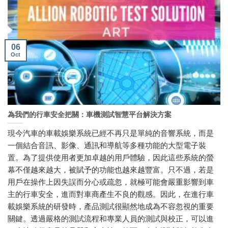
06
Oct
為我們的行車安全把關：車機測試智慧平台解決方案
現今汽車的車載娛樂系統已經不再只是單純的音響系統，而是
一個結合音訊、影像、通訊和導航等多種功能的大型電子裝
置。為了提供使用者更加卓越的用戶體驗，因此這些系統的螢
幕不僅越來越大，被賦予的功能也越來越豐富。只不過，若是
用戶在操作上因失誤而分心或疏忽，就極可能會嚴重影響到車
主的行車安全，進而對車商產生不良的觀感。因此，在進行車
載娛樂系統的研發時，產品測試很顯然地成為不容忽視的重要
關鍵。透過嚴格的測試流程和專業人員的測試與校正，可以進