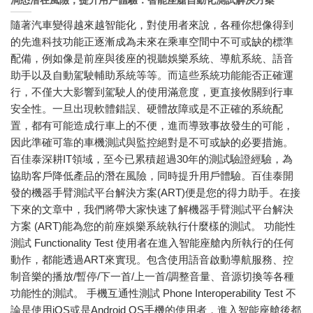
洞悉潛在風險，提升用戶體驗：智能座艙自動化測試解決方案
隨著汽車變得越來越智能化，對使用者來說，各種你想像得到
的先進科技功能正逐漸成為未來在乘車空間中不可或缺的標準
配備，例如像是前座與後座的視聽娛樂系統、導航系統、語音
助手以及自動駕駛輔助系統等等。而這些系統功能能否正確運
行，不僅大大影響到駕駛人的使用滿意度，更直接攸關到行車
安全性。一旦出現軟體錯誤、硬體故障或是不正確的系統配
置，都有可能造成行車上的不便，進而導致事故發生的可能，
因此準確可靠的車機測試與監控絕對是不可或缺的必要措施。
百佳泰深耕IT領域，至今已累積超過30年的測試驗證經驗，為
協助客戶降低產品的潛在風險，同時提升用戶體驗。百佳泰開
發的機器手臂測試平台解決方案(ART)便是您的得力助手。在接
下來的文章中，我們將帶大家快速了解機器手臂測試平台解決
方案 (ART)能為您的前座娛樂系統執行什麼樣的測試。 功能性
測試 Functionality Test 使用者在進入智能座艙內所執行的任何
動作，都能透過ART來實現。包含使用語音啟動導航服務、控
制音樂的播放/暫停/下一首/上一首/調整音量、音源切換等各種
功能性的測試。 手機互通性測試 Phone Interoperability Test 不
論是使用iOS或是Android OS手機的使用者，進入智能座艙後都