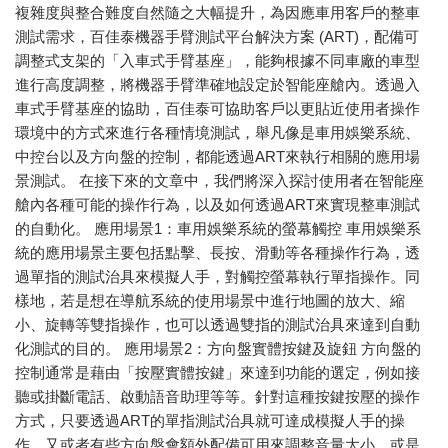
複雜度與整合難度自然隨之大幅提升，為因應車用客戶的整車
測試需求，百佳泰機器手臂測試平台解決方案 (ART)，配備可
調整式支架的「入車式手臂基座」，能夠根據不同車廠的車型
進行高度調整，將機器手臂準確地設定於智能座艙內。透過入
車式手臂基座的協助，百佳泰可協助客戶以更貼近使用者操作
環境中的方式來進行各種情境測試，舉凡像是車用娛樂系統、
中控台以及方向盤的控制，都能透過ART來執行相關的應用場
景測試。 在接下來的文章中，我們將深入探討使用者在智能座
艙內各種可能的操作行為，以及如何透過ART來實現整車測試
的自動化。 應用場景1：車用娛樂系統的螢幕觸控 車用娛樂系
統的應用場景主要包括點擊、長按、滑動等各種操作行為，透
過單指的測試治具來模擬人手，對觸控螢幕執行單指操作。同
樣地，若是想在導航系統的使用場景中進行地圖的放大、縮
小、旋轉等雙指操作，也可以透過雙指的測試治具來達到自動
化測試的目的。 應用場景2：方向盤實體按鍵及旋鈕 方向盤的
控制通常是藉由「按壓實體按鍵」來達到功能的選定，例如接
聽或掛斷電話、啟動語音助理等等。針對這種按鍵按壓的操作
方式，只要透過ART的單指測試治具就可達成模擬人手的操
作。又或者有些方向盤會額外配備可用來調整音量大小，或是