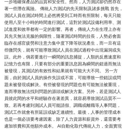
一步地確保產品的品質和安全性。然而，人力測試卻仍然存在
著一些潛在風險。 傳統人力測試的先天限制及諸多挑戰 首先，
測試人員在測試時間上必然將受到工時而有所限制，每天只能
使用八至十小時的時間進行測試，這對於測試設備利用率、測
試進度和效率都有一定的影響。再者，傳統人力在生理上亦有
其先天無法克服的侷限性，隨著測試時間的拉長，人勢必會面
臨存在感官疲勞和注意力集中度下降等狀況產生，而一旦有這
些微閃失，就有可能導致測試人員在測試過程中出現漏洞或失
誤。此外，倘若要進行一瞬間的訊息捕捉，人類的反應速度和
記憶力也有限，只要有部分的重要訊息因為瞬間的錯過而無法
被發現，其測試的有效性和結果就有可能大大不同。 另一方
面，由於測試人員的操作失誤或不當，可能導致一些錯誤或問
題未被發現或解決。有些被發現的問題也有可能無法被重現，
進而導致無法找到問題的源頭或解決方案。另外，若是測試人
員彼此間的水平和經驗存在著差異，就容易導致測試品質不一
致。若再考慮到測試人員可能請假、調職或離職等人事問題，
測試工作就會有所延誤或缺乏連續性。最後，人事的管理成本
也是一個必須要考慮因素，除了人力資源和薪資外，還需要考
慮加班費和其他額外成本。 AI自動化取代傳統人力，全面實現