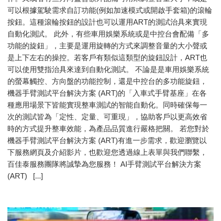
可以根據駕駛需求自訂功能(例如加速模式或開啟手套箱)的滾輪
按鈕。這種滾輪按鈕的設計也可以運用ART的測試治具來實現
自動化測試。 此外，有些車用娛樂系統或是中控台會配備「多
功能的旋鈕」，主要是運用旋轉的方式來調整音量的大小聲或
是上下左右的操控。若客戶有類似這類型的旋鈕設計，ART也
可以使用雙指治具來達到自動化測試。 不論是是車用娛樂系統
的螢幕觸控、方向盤的功能控制，還是中控台的多功能旋鈕，
機器手臂測試平台解決方案 (ART)的「入車式手臂基座」在各
種應用場景下皆能實現整車測試的智能自動化。同時確保每一
次的測試皆為「定性、定量、可重現」，協助客戶以更高效省
時的方式提升整車效能，為產品品質進行嚴格把關。 若您對於
機器手臂測試平台解決方案 (ART)有進一步需求，歡迎瀏覽以
下服務網頁及介紹影片，也歡迎您透過線上表單與我們聯繫，
百佳泰服務團隊將誠摯為您服務！ AI手臂測試平台解決方案
(ART) [...]