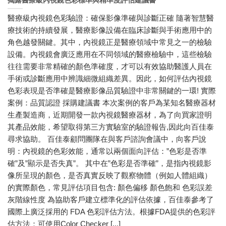
揭露醫療級內視鏡色彩標準與精準度評估建議書
醫療級內視鏡色彩驗證：確保影像準確與診斷正確 隨著智慧醫
療技術的持續發展，醫療影像設備在臨床診斷與手術應用中的
角色越發關鍵。其中，內視鏡正是醫療領域中常見之一的檢驗
設備。內視鏡會廣泛應用在不同領域的醫療檢驗中，這些檢驗
往往需要非常精確的顏色準確度，才可以有效協助醫護人員在
手術或診斷應用中辨識細微組織差異。因此，如何評估內視鏡
色彩表現是否準確是醫療影像品質驗證中非常關鍵的一環! 實際
案例：品質認證 採購建議書 本次案例的客戶為某知名醫療器材
生產製造商，近期開發一款內視鏡醫療器材，為了向買家證明
其產品效能，希望取得第三方實驗室的驗證報告,因此向百佳泰
尋求協助。 百佳泰顧問團隊在與客戶諮詢會議中，向客戶說
明：內視鏡的色彩效能，通常以兩個面向評估：”色彩是否準
確”及”顯示是否失真”。 其中在”色彩是否準確”，是指內視鏡影
像所呈現的顏色，是否真實反映了觀察物體（例如人體組織）
的實際顏色，常見評估項目包含: 顏色偏移 顏色飽和 色彩誤差
灰階線性度 為協助客戶建立標準化的評估依據，百佳泰參考了
國際上廣泛採用的 FDA 色彩評估方法。根據FDA提供的色彩評
估方法：可使用Color Checker [...]