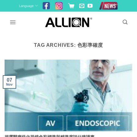
Skip
Language
to
content
TAG ARCHIVES:
色彩準確度
07
Nov