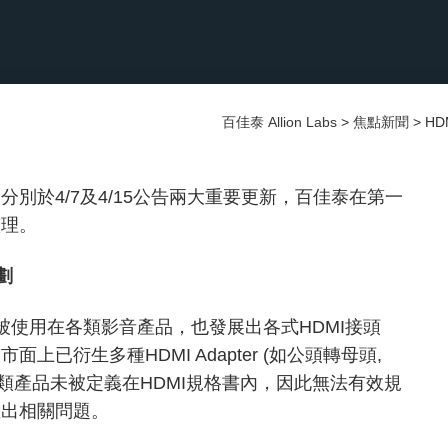
百佳泰 Allion Labs
>
焦點新聞
>
HD
範，分別於4/7及4/15公告兩大重要更新，百佳泰在第一
整理。
計劃
被使用在各類影音產品，也發展出各式HDMI接頭
r等)，其中市面上已衍生多種HDMI Adapter (如公頭轉母頭,
，然而過往這類產品未被定義在HDMI規格書內，因此無法有效規
生出相關問題。