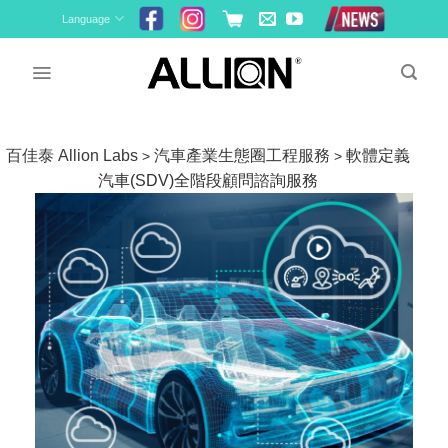
Skip
Language
to
content
百佳泰 Allion Labs
汽車產業生態圈工程服務
軟體定義
>
>
汽車(SDV)全階段顧問諮詢服務