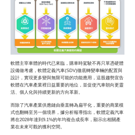
軟體主宰車體的時代已來臨，購車時駕駛不再只單憑硬體
設備做考慮，軟體定義汽車(SDV)徹底轉變車輛的配置與
設計，實現更多變與無限可能的功能應用，這股趨勢宣告
軟體在汽車產業裡日益重要的地位，並促使汽車朝向更靈
活、個人化與持續更新的方向革新。
而除了汽車產業供應鏈由垂直轉為扁平化，重要的商業模
式也翻轉至另一個境界，據分析報導指出，軟體定義汽車
將在2028年達到9.1%的年均複合成長率，顯示出相關產
業在未來可觀的獲利空間。