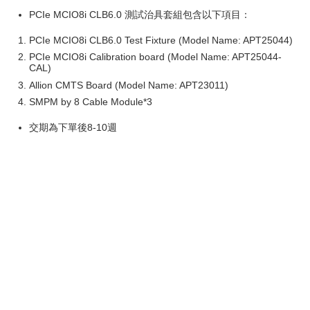
PCIe MCIO8i CLB6.0 測試治具套組包含以下項目：
PCIe MCIO8i CLB6.0 Test Fixture (Model Name: APT25044)
PCIe MCIO8i Calibration board (Model Name: APT25044-
CAL)
Allion CMTS Board (Model Name: APT23011)
SMPM by 8 Cable Module*3
交期為下單後8-10週