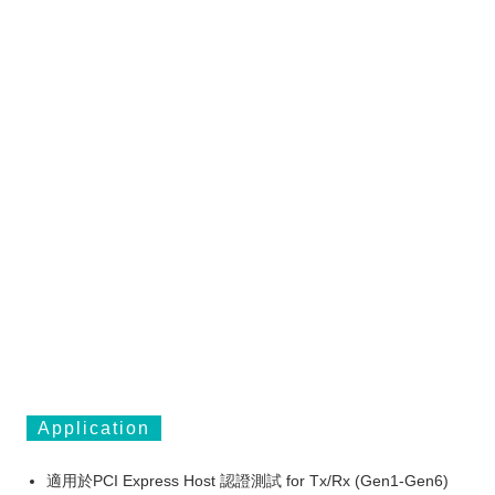
Application
適用於PCI Express Host 認證測試 for Tx/Rx (Gen1-Gen6)