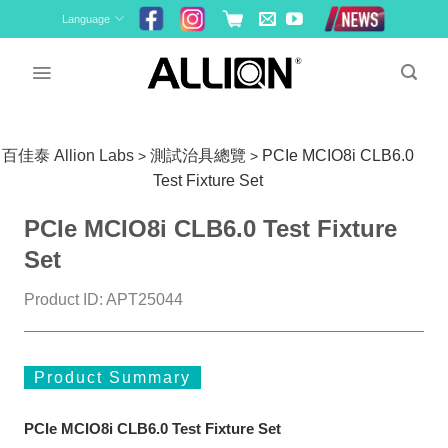
Skip
Language
to
content
百佳泰 Allion Labs
測試治具總覽
PCIe MCIO8i CLB6.0
>
>
Test Fixture Set
PCIe MCIO8i CLB6.0 Test Fixture
Set
Product ID: APT25044
Product Summary
PCIe MCIO8i CLB6.0 Test Fixture Set