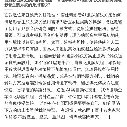
面對數位家庭娛樂的複雜性： 百佳泰影音AI 測試解決方案如何滿足
影音生態系統的應用需求?
面對數位家庭娛樂的複雜性： 百佳泰影音AI 測試解決方案如何
滿足影音生態系統的應用需求? 數位家庭娛樂的興起，徹底改變
了使用者與影音設備之間的互動方式。從串流媒體服務、智慧
電視，到遊戲主機和語音控制助理，現今的影音生態系統的使
用情境比以往更加複雜。然而，這種複雜性，使得傳統的人工
測試變得不切實際，因為人工難以高效地模擬並驗證多樣化的
使用者互動情境。 百佳泰影音 AI 測試解決方案正是為了解決這
項挑戰而設計。 我們的AI 驅動平台可自動化測試流程，確保應
用程式與設備在各種情境下都能無縫運作。無論是模擬使用情
境、驗證影音內容播放品質，或是進行網路壓力測試，我們的
解決方案透過端對端的使用情境下執行，能提供比傳統方法更
快速、更準確的驗證結果。 透過 AI 與自動化技術，我們協助企
業簡化驗證流程、提升產品品質，確保使用者能擁有流暢直覺
的家庭娛樂體驗。 若您有任何問題或需要更多資訊，歡迎透過
下方的線上表單與我們聯繫。 有煩惱，就來問！百佳泰專家幫
你解答 不論產品、產業、生態圈，填表就能問專家！ [...]