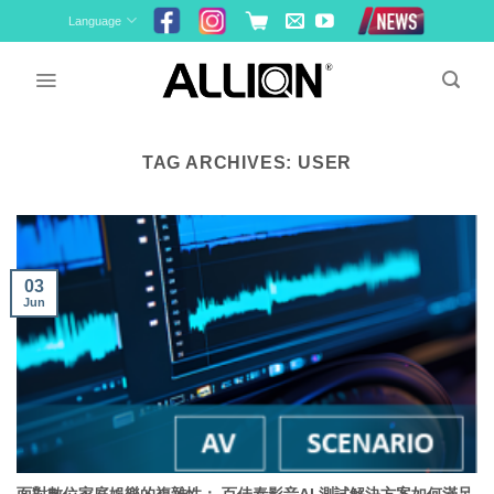
Skip
Language
to
content
TAG ARCHIVES:
USER
03
Jun