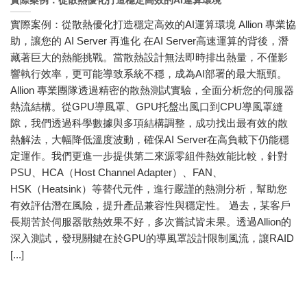
實際案例：從散熱優化打造穩定高效的AI運算環境
實際案例：從散熱優化打造穩定高效的AI運算環境 Allion 專業協
助，讓您的 AI Server 再進化 在AI Server高速運算的背後，潛
藏著巨大的熱能挑戰。當散熱設計無法即時排出熱量，不僅影
響執行效率，更可能導致系統不穩，成為AI部署的最大瓶頸。
Allion 專業團隊透過精密的散熱測試實驗，全面分析您的伺服器
熱流結構。從GPU導風罩、GPU托盤出風口到CPU導風罩縫
隙，我們透過科學數據與多項結構調整，成功找出最有效的散
熱解法，大幅降低溫度波動，確保AI Server在高負載下仍能穩
定運作。我們更進一步提供第二來源零組件熱效能比較，針對
PSU、HCA（Host Channel Adapter）、FAN、
HSK（Heatsink）等替代元件，進行嚴謹的熱測分析，幫助您
有效評估潛在風險，提升產品兼容性與穩定性。 過去，某客戶
長期苦於伺服器散熱效果不好，多次嘗試皆未果。透過Allion的
深入測試，發現關鍵在於GPU的導風罩設計限制風流，讓RAID
[...]