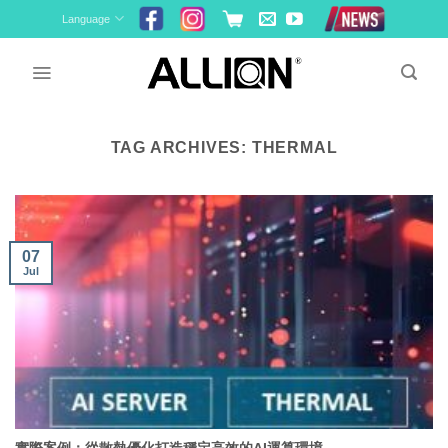
Skip
Language
to
content
TAG ARCHIVES:
THERMAL
07
Jul