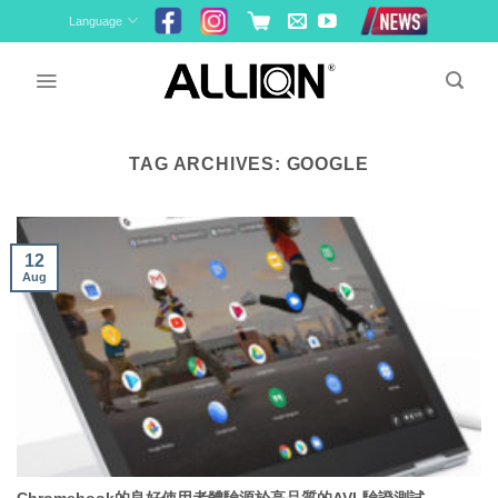
Skip
Language
to
content
TAG ARCHIVES:
GOOGLE
12
Aug