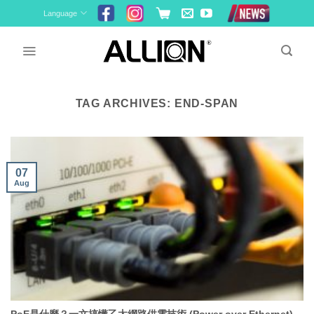
Skip
Language
to
content
TAG ARCHIVES:
END-SPAN
07
Aug