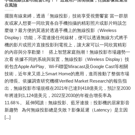
手機無線投影功能會Lag！？ 透過用戶情境模擬，挖掘影像延遲潛
在風險
擺脫有線束縛，透過「無線投影」技術享受視覺饗宴 當一群朋
友或家人想要一同欣賞各自手機拍攝的精彩照片或影片時該怎
麼做？最方便的莫過於透過手機上的無線投影（Wireless
Display）功能，不需連接任何線材，便可以透過無線方式將手
機的影片或照片直接投影到電視上，讓大家可以一同欣賞精彩
的內容與分享歡樂！ 搭上智慧家庭熱潮！無線投影市場趨勢一
次看 依據不同的系統與裝置，無線投影（Wireless Display）技
術包含Apple AirPlay、Wi-Fi聯盟Miracast及Google Cast等相關
技術，近年來又搭上Smart Home的應用，進而推動了整個市場
的增長。依據調查研究機構Verified Market Research的報告指
出，無線投影市場規模在2021年已達到418億美元，預計至2030
年將達到1,124億美元，2022至2030的年複合增長率為
11.68％。 延伸閱讀：無線投影、藍牙連接：投影機的居家影音
新趨勢 為何無線投影總是失敗？影像延遲（Latency）是主因
[...]