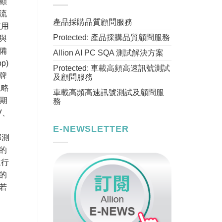
顯
流
產品採購品質顧問服務
使用
Protected: 產品採購品質顧問服務
與
備
Allion AI PC SQA 測試解決方案
p)
Protected: 車載高頻高速訊號測試
牌
及顧問服務
忽略
車載高頻高速訊號測試及顧問服
近期
務
V、
E-NEWSLETTER
部測
的
進行
」的
若