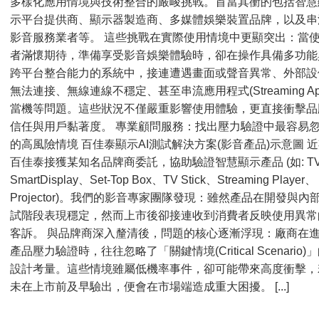
多樣化應用情境與技術整合的嚴峻挑戰。首當其衝的包括智慧
示平台提供商、顯示器製造商、多媒體娛樂裝置品牌，以及串
影音服務業者等。 這些挑戰在實際使用情境中更顯突出：當
者滿懷期待，準備享受影音娛樂體驗時，卻在操作具備多功能
跨平台整合能力的系統中，接連遭遇畫面或聲音異常、外部設
無法連接、無線連線不穩定、甚至串流應用程式(Streaming Ap
當機等問題。這些狀況不僅嚴重影響使用體驗，更直接衝擊品
信任與用戶黏著度。 專業顧問服務：找出壓力驗證中最容易
的高風險情境 百佳泰顯示AI測試解決方案(影音產品)示意圖 
百佳泰接獲某知名品牌商委託，協助驗證智慧顯示產品 (如: T
SmartDisplay、Set-Top Box、TV Stick、Streaming Player、
Projector)。我們的影音專家團隊發現：雖然產品在開發與內
試階段表現穩定，然而上市後卻接連收到消費者反映使用異常
客訴。 與品牌商深入釐清後，問題的核心逐漸浮現：廠商在
產品壓力驗證時，往往忽略了「關鍵情境(Critical Scenario)
設計考量。這些情境雖屬低機率事件，卻可能帶來高度衝擊，
未在上市前及早驗出，便會在市場端造成重大困擾。 [...]