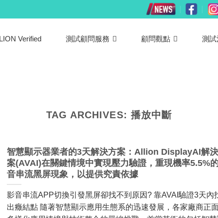
LION Verified
測試顧問服務
顧問觀點
測試
TAG ARCHIVES:
播放中斷
智慧顯示器業者的3天解決方案：Allion DisplayAI解
案(AVAI)在關鍵情境中實現壓力驗證，重現機率5.5%
音串流黑屏現象，以提供究責依據
影音串流APP切換引發黑屏卻找不到原因? 靠AVAI驗證3天內
出癥結點 隨著智慧顯示應用生態系的迅速發展，各家廠商正