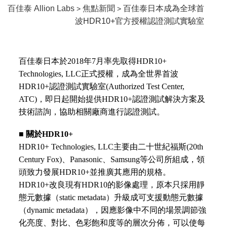
百佳泰 Allion Labs
焦點新聞
百佳泰日本成為全球首
>
>
波HDR10+官方授權認證測試實驗室
百佳泰日本於2018年7月率先取得HDR10+
Technologies, LLC正式授權，成為全世界首波
HDR10+認證測試實驗室(Authorized Test Center,
ATC)，即日起開始提供HDR10+認證測試解決方案及
技術諮詢，協助相關廠商進行認證測試。
■
關於HDR10+
HDR10+ Technologies, LLC主要由二十世紀福斯(20th
Century Fox)、Panasonic、Samsung等公司所組成，領
頭致力發展HDR10+並推廣其應用的規格。
HDR10+改良現有HDR10的影像處理，原本只採用靜
態元數據（static metadata）升級成可支援動態元數據
（dynamic metadata），因應影像中不同的場景調節強
化亮度、對比、色彩飽和度等的層次分佈，可以使每