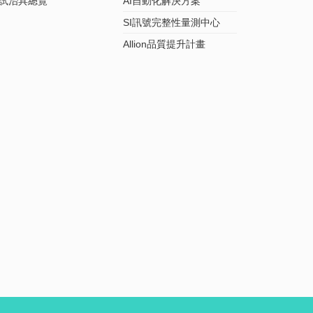
試治具總覽
AI自動化解決方案
SI訊號完整性量測中心
Allion品質提升計畫