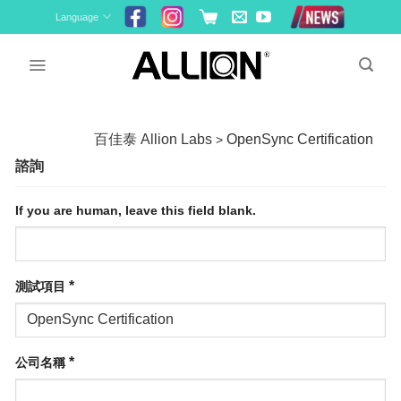
Skip
Language
to
content
百佳泰 Allion Labs
OpenSync Certification
>
諮詢
If you are human, leave this field blank.
*
測試項目
*
公司名稱