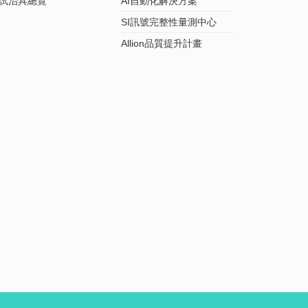
試治具總覽
AI自動化解決方案
SI訊號完整性量測中心
Allion品質提升計畫