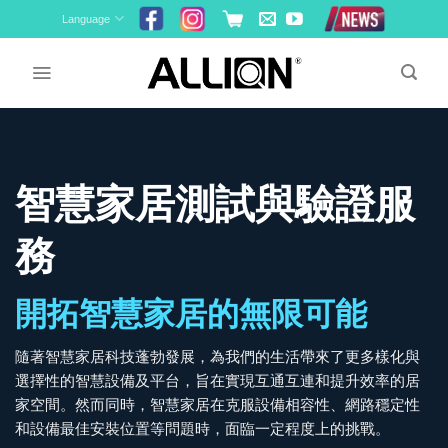
Skip
Language
to
content
智慧家居測試與驗證服
務
開拓智慧家居的無限可能
隨著智慧家居科技蓬勃發展，為我們的生活帶來了更多樣化與
選擇性的智慧設備及平台，旨在實現互通互連和提升效率的居
家空間。然而同時，智慧家居在克服設備相容性、網路穩定性
和設備最佳安裝位置等問題時，面臨一定程度上的挑戰。