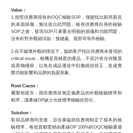
Value
：
1.按照供應商現有的OQC檢驗SOP，僅能找出顯而易見
的表面損傷，無法抓出此問題。檢視供應商自身的檢驗
SOP之後，發現SOP只著重在明顯的損傷和功能問題，
沒有針對外觀細項如：接縫處、底部等等作檢驗。
2.在不破壞外觀的情況下，協助客戶找出供應商未發現的
critical issue，相機是高精度的產品，不容許有任何雜質
或異物殘留，以免在成品運送中刮傷鏡頭前玉，造成實
際功能影響和品牌的負面形象。
Root Cause
：
屬製程疏失，因供應商並無定義產品的外觀檢驗標準和
程序，讓產線OP缺少允收標準檢驗此部分。
Solution
：
取得品牌商同意後，百佳泰協助供應商制定了樣本的檢
驗標準，每批貨都需經由產線OP 100%的OQC檢驗通過