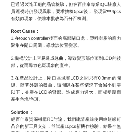
已通過製造工廠的品管檢驗，但在百佳泰專業IQC駐廠人
員巡視時仍發現異狀，要求抽檢5pcs後， 發現當中4pcs
有類似現象，便將本批改為百分百檢測。
Root Cause：
1.在touch controller後面的底部閘口處，塑料樹脂的應力
聚集在閘口周圍，導致該位置變形。
2.機構設計上容易造成翹曲，導致變形部位頂到LCD的後
部，從而導致色斑現象的產生。
3.在產品設計上，閘口區域和LCD之間只有0.3mm的間
隙。隨著外殼的翹曲，該間隙在某些情況下會減小到零
以下，並壓在LCD的背部。造成應力過大，面板受壓而
產生色塊/色斑。
Solution
：
經百佳泰資深機構RD討論，我們建請產線使用較短螺釘
凸台的新工具支架，並試產10pcs新機作檢驗，結果全無