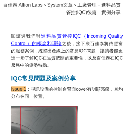
百佳泰 Allion Labs
System文章
工廠管理－進料品質
>
>
管控(IQC)後篇：實例分享
閱讀過我們對
進料品質管控IQC（Incoming Quality
Control）的概念和理論
之後，接下來百佳泰將依豐富
的服務案例，統整出產線上的常見IQC問題，讓讀者能更
進一步了解IQC在品質把關的重要性，以及百佳泰在IQC
服務中的優勢特點。
IQC常見問題及案例分享
Issue 1
：視訊設備的控制台背面cover有明顯亮痕，且均
分布在同一位置。