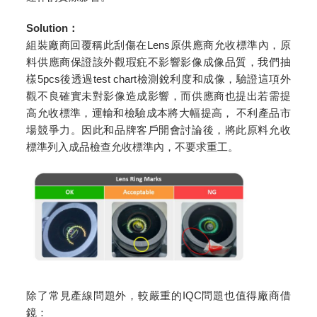
Solution
：
組裝廠商回覆稱此刮傷在Lens原供應商允收標準內，原
料供應商保證該外觀瑕疪不影響影像成像品質，我們抽
樣5pcs後透過test chart檢測銳利度和成像，驗證這項外
觀不良確實未對影像造成影響，而供應商也提出若需提
高允收標準，運輸和檢驗成本將大幅提高， 不利產品市
場競爭力。因此和品牌客戶開會討論後，將此原料允收
標準列入成品檢查允收標準內，不要求重工。
除了常見產線問題外，較嚴重的IQC問題也值得廠商借
鏡：