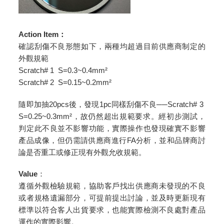
Action Item
：
確認刮傷不良形態如下，兩種均超過目前供應商制定的
外觀規範
Scratch# 1 S=0.3~0.4mm²
Scratch# 2 S=0.15~0.2mm²
隨即加抽20pcs後，發現1pc同樣刮傷不良──Scratch# 3
S=0.25~0.3mm²，故仍然超出規範要求。經初步測試，
判定此不良並不影響功能，實際操作也發現確實不影響
產品成像，但仍需請供應商進行FA分析，並和品牌商討
論是否重工或修正現有外觀允收規範。
Value
：
遵循外觀檢驗規範，協助客戶找出供應商未發現的不良
或者規格遺漏部分，可提前提出討論，並及時更新現有
標準以符合客人出貨要求，也能實際檢測不良處對產品
運作的實際影響。