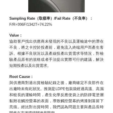
Sampling Rate（取樣率）/Fail Rate（不良率）：
F/R=996F/1342T=74.22%
Value：
協助客戶找出供應商未發現的不良以及運輸途中的潛在
不良，將之卡控於投產前，避免流入終端用戶而產生客
訴。根據不良狀況以及產線投產出貨需求等情況，對檢
驗產品原有的規格或者手法提出實際可行的建議，解決
短期投產以及出貨需求。
Root Cause：
與供應商對過出貨檢驗紀錄之後，廠商確定不良部件在
出廠時未有此狀況。推測是LDPE包裝袋經過高溫、高濕
和較長的運輸時間，產生化學反應使袋上的防靜電塗層
黏附在觸控螢幕的表面，導致觸控螢幕的烤漆剝落留下
亮痕。經比對出貨時間，我們認為問題主要與產品長時
間處在高溫環境關連最緊密。