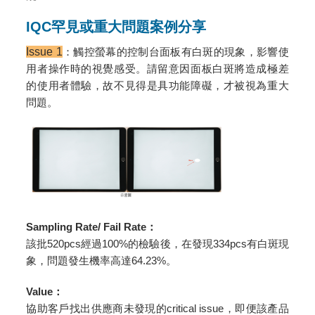
IQC罕見或重大問題案例分享
Issue 1
：觸控螢幕的控制台面板有白斑的現象，影響使
用者操作時的視覺感受。請留意因面板白斑將造成極差
的使用者體驗，故不見得是具功能障礙，才被視為重大
問題。
Sampling Rate/ Fail Rate
：
該批520pcs經過100%的檢驗後，在發現334pcs有白斑現
象，問題發生機率高達64.23%。
Value
：
協助客戶找出供應商未發現的critical issue，即便該產品