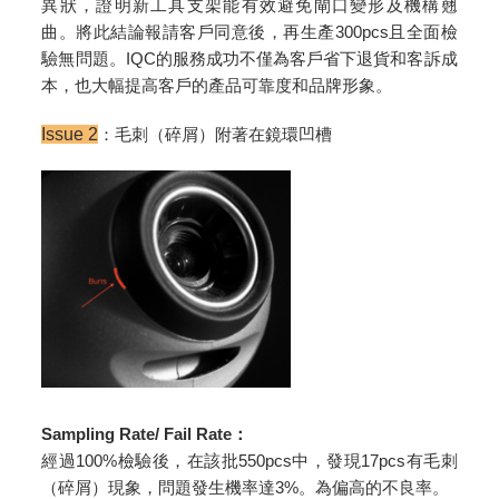
異狀，證明新工具支架能有效避免閘口變形及機構翹
曲。將此結論報請客戶同意後，再生產300pcs且全面檢
驗無問題。IQC的服務成功不僅為客戶省下退貨和客訴成
本，也大幅提高客戶的產品可靠度和品牌形象。
Issue 2
：毛刺（碎屑）附著在鏡環凹槽
Sampling Rate/ Fail Rate
：
經過100%檢驗後，在該批550pcs中，發現17pcs有毛刺
（碎屑）現象，問題發生機率達3%。為偏高的不良率。