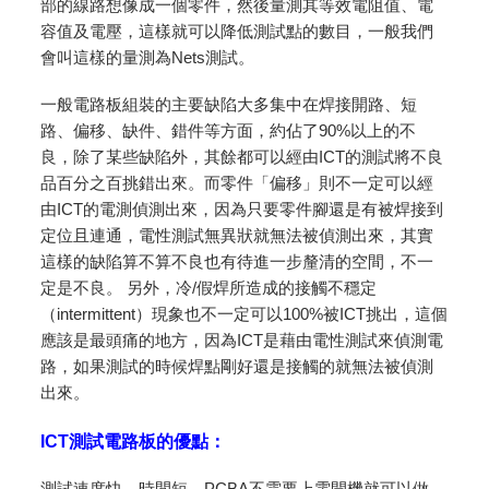
部的線路想像成一個零件，然後量測其等效電阻值、電
容值及電壓，這樣就可以降低測試點的數目，一般我們
會叫這樣的量測為Nets測試。
一般電路板組裝的主要缺陷大多集中在焊接開路、短
路、偏移、缺件、錯件等方面，約佔了90%以上的不
良，除了某些缺陷外，其餘都可以經由ICT的測試將不良
品百分之百挑錯出來。而零件「偏移」則不一定可以經
由ICT的電測偵測出來，因為只要零件腳還是有被焊接到
定位且連通，電性測試無異狀就無法被偵測出來，其實
這樣的缺陷算不算不良也有待進一步釐清的空間，不一
定是不良。 另外，冷/假焊所造成的接觸不穩定
（intermittent）現象也不一定可以100%被ICT挑出，這個
應該是最頭痛的地方，因為ICT是藉由電性測試來偵測電
路，如果測試的時候焊點剛好還是接觸的就無法被偵測
出來。
ICT測試電路板的優點：
測試速度快、時間短。PCBA不需要上電開機就可以做