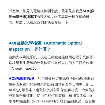
以產線上常見的電路板檢測來說，最常見的就是
AOI (自
動光學檢查)
和
ICT
兩種方式，兩者算是一種互補的概
念。那麼，現在讓我們來快速介紹一下：
AOI自動光學檢查
（Automatic Optical
Inspection）
是什麼？
自動光學辨識系統，現在已經被普遍應用在電子業的電
路板組裝生產線的外觀檢查並取代以往的人工目檢作業
（Visual Inspection）。
AOI的基本原理：
利用影像技術來比對待測物與標準影
像是否有過大的差異來判斷待測物有否符合標準，所以
AOI的好壞基本上也取決於其對影像的解析度、成像能力
與影像辨析技術。使用在SMT組裝線上檢測電路板上的
零件焊錫組裝（PCB Assembly）後的品質狀況，或是檢