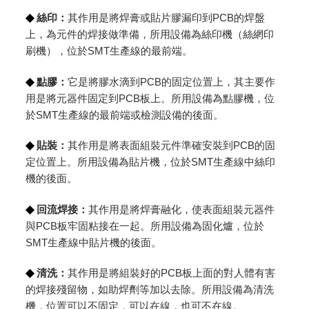
◆
絲印：
其作用是將焊膏或貼片膠漏印到PCB的焊盤
上，為元件的焊接做準備，所用設備為絲印機（絲網印
刷機），位於SMT生產線的最前端。
◆
點膠：
它是將膠水滴到PCB的固定位置上，其主要作
用是將元器件固定到PCB板上。所用設備為點膠機，位
於SMT生產線的最前端或檢測設備的後面。
◆
貼裝：
其作用是將表面組裝元件準確安裝到PCB的固
定位置上。所用設備為貼片機，位於SMT生產線中絲印
機的後面。
◆
回流焊接：
其作用是將焊膏融化，使表面組裝元器件
與PCB板牢固粘接在一起。所用設備為固化爐，位於
SMT生產線中貼片機的後面。
◆
清洗：
其作用是將組裝好的PCB板上面的對人體有害
的焊接殘留物，如助焊劑等加以去除。所用設備為清洗
機，位置可以不固定，可以在線，也可不在線。