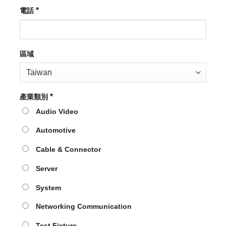
*
電話
區域
*
產業類別
Audio Video
Automotive
Cable & Connector
Server
System
Networking Communication
Test Fixture