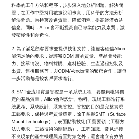
科學的工作方法和程序，步步深入地分析問題、解決問
題，在工作中堅持用數據說明事實，用科學的方法分析
解決問題。秉持著改進質量、降低消耗，提高經濟效益
信念。同時，Allion會不斷提高自己專業能力及素質，激
發積極性和創造性。
2. 為了滿足顧客要求並提供技術支持，讓顧客確信Allion
能滿足他的要求，從評審ODM 廠的質量、產品開發能
力、接單情況、物料採購、進料檢驗、生產過程控制及
出貨、售後服務等，與ODM/Vendor間的緊密合作，讓每
一步活動都是按客戶要求進行。
3. SMT全流程質量管控是一項系統工程，要能夠獲得穩
定的產品質量，Allion會對設計、物料、現場工藝進行系
統思考、系統設計、系統管控。管控的目的是完整實現
工藝要求，保持過程質量穩定，除了掌握SMT（Surface
Mount Technology），表面貼裝技術)工藝要領（工藝方
法與要求、工藝技術的關鍵點）、工程知識、常見焊接
不良現象的產生機理與處置對策之外，還會建立有效的