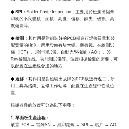
◆
SPI：
Solder Paste Inspection，主要用於檢測出錫膏
印刷的不良體積、面積、高度、偏移、缺失、破損、高
度偏差等。
◆
檢測：
其作用是對組裝好的PCB板進行焊接質量和裝
配質量的檢測。所用設備有放大鏡、顯微鏡、在線測試
儀（ICT）、飛針測試儀、自動光學檢驗（AOI）、X-
Ray檢測系統、功能測試儀等。位置根據檢測的需要，可
以配置在生產線合適的地方。
◆
返修：
其作用是對檢驗出故障的PCB板進行返工，所
用工具為烙鐵、返修工作站等，配置在生產線中任意位
置。
根據器件的放置可分為以下兩種：
1. 單面板生產流程：
放置 PCB → 雷雕SN → 絲印錫膏 → SPI → 貼片 → AOI