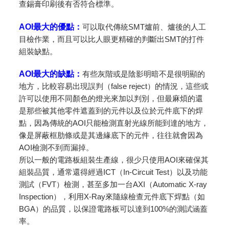
查錫膏印刷後有否符合標準。
AOI最大的優點：
可以取代傳統SMT爐前、爐後的人工
目檢作業，而且可以比人眼更精確的判斷出SMT的打件
組裝缺點。
AOI最大的缺點：
有些灰階或是陰影明暗不是很明顯的
地方，比較容易出現誤判（false reject）的情況，這些或
許可以使用不同顏色的燈光來加以判別，但最麻煩的還
是那些被其他零件遮蓋到的元件以及位於元件底下的焊
點，因為傳統的AOI只能檢測直射光線所能到達的地方，
像是屏蔽框肋條或是其邊緣底下的元件，往往就會因為
AOI檢測不到而漏掉。
所以一般的電路板組裝生產線，很少只使用AOI來確保其
組裝品質，通常還得經過ICT（In-Circuit Test）以及功能
測試（FVT）檢測，甚至多加一台AXI（Automatic X-ray
Inspection），利用X-Ray來隨線檢查元件底下焊點（如
BGA）的品質，以保證電路板可以達到100%的測試涵蓋
率。