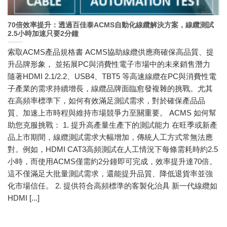
70倍效率提升：透過百佳泰ACMS自動化線纜解決方案，線纜測試
2.5小時加速只要2分鐘
索取ACMS產品規格書 ACMS協助線纜供應商確保高品質、提
升品牌形象， 並拓展PC與消費性電子市場中的未來銷售潛力
隨著HDMI 2.1/2.2、USB4、TBT5 等高速線纜在PC與消費性電
子產業的需求持續增長，線纜品牌面臨愈發複雜的挑戰。尤其
在高頻率標準下，如何有效滿足測試需求，對於確保產品品
質、加速上市時程與維持市場競爭力至關重要。 ACMS 如何幫
助您克服挑戰： 1. 提升高產量生產下的測試能力 在旺季或新產
品上市期間，線纜測試需求大幅增加，傳統人工方式常無法應
對。例如，HDMI CAT3高頻測試在人工情況下每條需耗時約2.5
小時，而使用ACMS僅需約2分鐘即可完成，效率提升達70倍。
這不僅滿足大批量測試需求，還能提升品質、降低退貨率並強
化市場信任。 2. 提供符合高頻標準的客製化治具 新一代線纜如
HDMI [...]