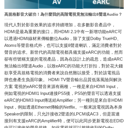
高規格影音大破功！為什麼我的高階電視竟無法輸出8聲道Audio？
現代人對於影音效果的追求持續增加，在多數影音產品中，
HDMI是最為重要的接口，而HDMI 2.1中有一新增功能eARC可
以透過HDMI線材來傳輸數位Audio，除了支援Dolby TrueHD、
Atoms等聲音格式外，也可以支援8聲道喇叭，滿足消費者對於
聲音的追求。新世代的高階電視都具備支援eARC的功能，然而
卻有些號稱支援的電視產品，因為在設計上的疏忽，造成eARC
無法輸出8聲道Audio，以致eARC的功能大打折扣，對於花大錢
欲享受高規格電視的消費者來說自然難以接受，對於該電視品
牌也會產生負面印象。 HDMI TV聲音輸出品質低落風險與解決
方案 電視的eARC聲音來源有兩種，一種是來自HDMI Input，
例如電視的HDMI1 Input連接PS5後，PS5的聲音可以透過支援
eARC的HDMI3 Input傳送給Amplifier；另一種則是來自非HDMI
Input，例如透過Ethernet傳輸的Netflix。一般來說電視因為本身
Speaker的限制，只允許接收2聲道的LPCM或AC3，但是當連
接到有支援eARC的Amplifier時，便可以此同步更新電視在EDID
中可以接收的聲音規格，如此電視就可以把接收到的Dolby