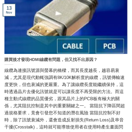
13
Nov
購買後才發現HDMI線纜有問題，但又找不出原因？
線纜為連接訊號源與螢幕的橋樑，而其長度越長，越容易衰
減，尤其是現代動輒強調有8K/10K解析度的線纜，訊號傳輸速
度更快，但也衰減的更嚴重。為了讓線纜長度能繼續保持，這
時透過晶片去優化訊號就是可以讓長度不再受限的方法。而這
種主動式線纜的品質優劣，跟其晶片上的PCB板有極大的關
係，尤其阻抗控制是其中的重要關鍵之一。 當阻抗下降區間超
過規格要求，竟會引發您不知道的潛在風險 當阻抗控制不好
時，除了訊號衰減外，還會造成反射損失(Return Loss)及串音
干擾(Crosstalk)，這時就可能導致使用者在使用時產生畫面閃