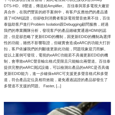
DTS-HD、8聲道，傳送給Amplifier。 百佳泰與眾多電視大廠皆
具合作，在我們豐富的經手案例中，有客戶反應他們的產品通
過了HDMI認證，但卻收到消費者客訴電視聲音效果不佳，百佳
泰協助客戶進行Problem Isolation跟Debugging顧問服務，經過
我們的專業團隊分析，發現客戶的產品雖確實通過HDMI的認
證，但是卻忽略了更新EDID的機制，因更新EDID的機制為選擇
性的功能，雖然不影響取證，但確實會造成eARC的功能大打折
扣，客戶依據我們的判斷後更新此功能，問題現象迎刃而解。
從以上案例可發現，電視的eARC功能若不具備更新EDID的機
制，會導致eARC聲音輸出格式受限且只能輸出兩聲道。百佳泰
提供完整的eARC測試設備，可以檢測出產品的eARC是否具備
更新EDID能力，進一步確保eARC可支援更多聲音格式和多聲
道，符合產品定位及相符效能，避免通過認證的產品卻發生了
多聲道不支援的問題。 Faster, [...]