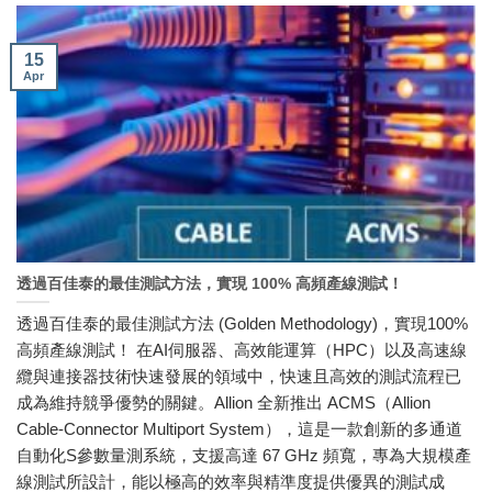
15
Apr
透過百佳泰的最佳測試方法，實現 100% 高頻產線測試！
透過百佳泰的最佳測試方法 (Golden Methodology)，實現100%
高頻產線測試！ 在AI伺服器、高效能運算（HPC）以及高速線
纜與連接器技術快速發展的領域中，快速且高效的測試流程已
成為維持競爭優勢的關鍵。Allion 全新推出 ACMS（Allion
Cable-Connector Multiport System），這是一款創新的多通道
自動化S參數量測系統，支援高達 67 GHz 頻寬，專為大規模產
線測試所設計，能以極高的效率與精準度提供優異的測試成