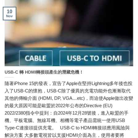
10
Nov
USB-C 轉 HDMI轉接頭產生的潛藏危機！
隨著iPhone 15的發表，宣告了Apple在堅持Lightning多年後也投
入了USB-C的懷抱，USB-C除了優異的充電功能外也漸漸取代
其他的傳輸介面 (HDMI, DP, VGA…etc)，而迫使Apple做出改變
的最大原因可能是歐盟於2022年公布的Directive (EU)
2022/2380指令中提到：自2024年12月28號後，進入歐盟的手
機、平板電腦、無線耳機、相機等電子產品需統一使用USB
Type-C連接頭提供充電。 USB-C to HDMI轉接頭應用風險與
解決方案 大多數電視皆以支援HDMI介面為主，使用者要將