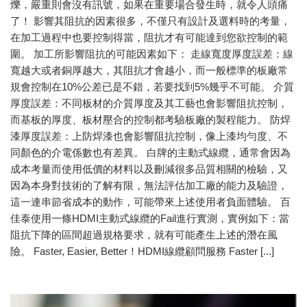
爍，嚴重則會沒有訊號，如果在重要場合發生時，就令人頭痛
了！ 影響其阻抗的因素很多，不僅只有設計及選料時的考量，
在加工過程中也要控制得當，阻抗才有可能達到您欲控制的範
圍。 加工所影響阻抗的可能因素如下： 走線寬度厚度誤差：線
寬越大或者銅厚越大，其阻抗才會越小，而一般標準的板廠常
規會控制在10%公差已是不錯，若要找到5%幾乎不可能。 介質
厚度誤差：不同板材的介質厚度及其工藝也會影響阻抗控制，
而基板的厚度、板材壓合的控制都考驗板廠的製程能力。 防焊
漆厚度誤差：上防焊漆也會影響阻抗控制，像上漆均勻度、不
同顏色的介電係數也有差異。 白牌的主動式線纜，通常會因為
成本考量而使用低價的材料以及刪減很多品質相關的檢驗，又
因為本身對技術的了解有限，無法評估加工廠的能力及驗證，
這一連串節省成本的動作，可能帶來上述使用者負面體驗。 百
佳泰使用一條HDMI主動式線纜的Fail進行實測，實例如下：當
阻抗下降的區間超過規格要求，就有可能產生上述的潛在風
險。 Faster, Easier, Better！HDMI線纜顧問服務 Faster [...]