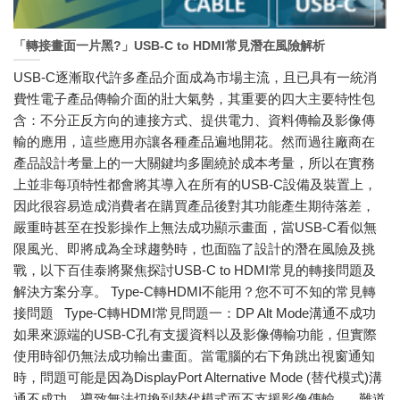
「轉接畫面一片黑?」USB-C to HDMI常見潛在風險解析
USB-C逐漸取代許多產品介面成為市場主流，且已具有一統消
費性電子產品傳輸介面的壯大氣勢，其重要的四大主要特性包
含：不分正反方向的連接方式、提供電力、資料傳輸及影像傳
輸的應用，這些應用亦讓各種產品遍地開花。然而過往廠商在
產品設計考量上的一大關鍵均多圍繞於成本考量，所以在實務
上並非每項特性都會將其導入在所有的USB-C設備及裝置上，
因此很容易造成消費者在購買產品後對其功能產生期待落差，
嚴重時甚至在投影操作上無法成功顯示畫面，當USB-C看似無
限風光、即將成為全球趨勢時，也面臨了設計的潛在風險及挑
戰，以下百佳泰將聚焦探討USB-C to HDMI常見的轉接問題及
解決方案分享。 Type-C轉HDMI不能用？您不可不知的常見轉
接問題 Type-C轉HDMI常見問題一：DP Alt Mode溝通不成功
如果來源端的USB-C孔有支援資料以及影像傳輸功能，但實際
使用時卻仍無法成功輸出畫面。當電腦的右下角跳出視窗通知
時，問題可能是因為DisplayPort Alternative Mode (替代模式)溝
通不成功，導致無法切換到替代模式而不支援影像傳輸。 難道