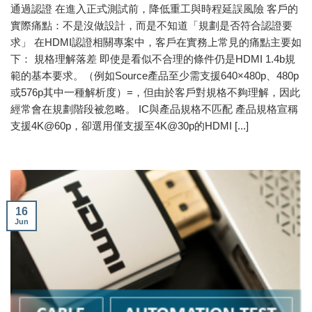
通過認證 在進入正式測試前，降低重工與時程延誤風險 客戶的
實際痛點：不是沒做設計，而是不知道「規劃是否符合認證要
求」 在HDMI認證相關專案中，客戶在實務上常見的痛點主要如
下： 規格理解落差 即使是看似不合理的條件仍是HDMI 1.4b規
範的基本要求。（例如Source產品至少需支援640×480p、480p
或576p其中一種解析度）=，但由於客戶對規格不夠理解，因此
經常會在規劃階段被忽略。 IC與產品規格不匹配 產品規格宣稱
支援4K@60p，卻選用僅支援至4K@30p的HDMI [...]
16
Jun