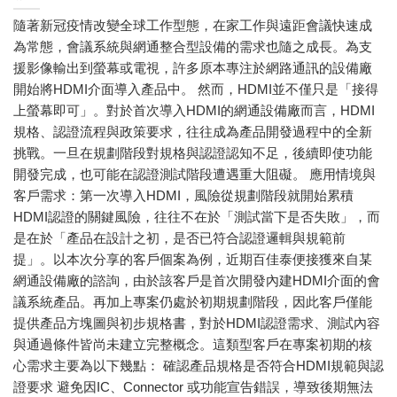
隨著新冠疫情改變全球工作型態，在家工作與遠距會議快速成
為常態，會議系統與網通整合型設備的需求也隨之成長。為支
援影像輸出到螢幕或電視，許多原本專注於網路通訊的設備廠
開始將HDMI介面導入產品中。 然而，HDMI並不僅只是「接得
上螢幕即可」。對於首次導入HDMI的網通設備廠而言，HDMI
規格、認證流程與政策要求，往往成為產品開發過程中的全新
挑戰。一旦在規劃階段對規格與認證認知不足，後續即使功能
開發完成，也可能在認證測試階段遭遇重大阻礙。 應用情境與
客戶需求：第一次導入HDMI，風險從規劃階段就開始累積
HDMI認證的關鍵風險，往往不在於「測試當下是否失敗」，而
是在於「產品在設計之初，是否已符合認證邏輯與規範前
提」。以本次分享的客戶個案為例，近期百佳泰便接獲來自某
網通設備廠的諮詢，由於該客戶是首次開發內建HDMI介面的會
議系統產品。再加上專案仍處於初期規劃階段，因此客戶僅能
提供產品方塊圖與初步規格書，對於HDMI認證需求、測試內容
與通過條件皆尚未建立完整概念。這類型客戶在專案初期的核
心需求主要為以下幾點： 確認產品規格是否符合HDMI規範與認
證要求 避免因IC、Connector 或功能宣告錯誤，導致後期無法