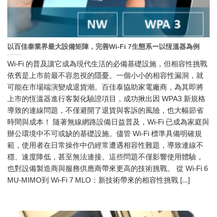
以百佳泰業界最大設備矩陣，完善Wi-Fi 7生態系ー以恆溫器為例
Wi-Fi 的普及讓它成為現代生活的必備基礎設施，但相容性挑戰
依舊是上市前最不容忽視的隱憂。一個小小的相容性漏洞，就
可能在市場端演變成退貨潮。百佳泰協助家電廠商，為其即將
上市的恆溫器進行客製化驗證項目，成功揪出因 WPA3 新規格
導致的連線問題，不僅避開了退貨與客訴的風險，也大幅節省
時間與成本！ 隨著無線網路設備日益普及，Wi-Fi 已成為家庭與
辦公環境中不可或缺的基礎設施。儘管 Wi-Fi 標準具備明確規
範，使用者在日常操作中仍經常遭遇相容性難題，導致連線不
穩、速度降低，甚至無法連接。這些問題不僅影響使用體驗，
也對設備製造商與服務供應商帶來更高的技術挑戰。 從 Wi-Fi 6
MU-MIMO到 Wi-Fi 7 MLO：新技術帶來的相容性挑戰 [...]