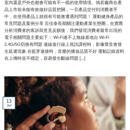
室內還是戶外也都會可能有不一樣的使用情境。倘若廠商在產
品上市前未能有效做好品質把關，一旦產品交付到消費者手
中，在使用產品上就很有可能會遭遇到問題！ 運動健身產品的
常見問題及案例分享 百佳泰長期關注運動產業生態圈，在實際
分析消費者的客訴與意見反饋後，我們發現消費者最常出現的
電子相關問題主要如下： Wi-Fi連不上無線基地台 Wi-Fi
2.4G/5G切換有問題 連線進行線上視訊課程時，影像聲音會發
生延遲現象 在藍芽連接時，音樂的播放品質不好 運動記錄資料
在上傳時並不穩定，容易發生斷線問題 [...]
13
Jul