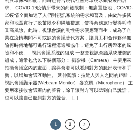
利於環保和節能，同時也符合現代社會對環境永續發展的訴
求。 COVID-19疫情所帶來的商旅限制：無庸置疑地，COVID-
19疫情全面加速了人們對視訊系統的需求和普及，由於許多國
家和地區實行了疫苗限令和隔離措施，使得商務旅行變得耗時
又高風險。此時，視訊會議的剛性需求便應運而生，成為了企
業在疫情期間不可或缺的會議替代方案，讓員工和合作夥伴無
論何時何地都可進行遠程溝通和協作，避免了出行所帶來的風
險和不便。 視訊會議系統的組成 一整套視訊會議系統硬體的
組成，通常包含以下幾個部分： 攝影機（Camera） 主要用來
拍攝會議室內的畫面，讓與會者可以看到對方的臉部表情和手
勢，以增加會議互動性。 延伸閱讀：拉近人與人之間的距離，
視訊會議顯示器(Webcam Monitor) 麥克風（Microphone） 主
要用來接收會議室內的聲音，除了讓對方可以聽到自己說話，
也可以讓自己聽到對方的聲音。 [...]
1
2