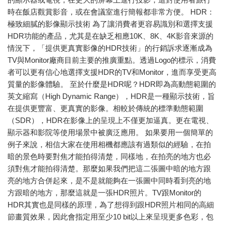
時在飯店觀賞影音，或在會議室進行簡報都非常方便。 HDR：
極致細膩的影像顯示技術 為了讓消費者更容易識別和選擇支援
HDR功能的產品，尤其是在缺乏相應10K、8K、4K影音來源的
情況下，「提供更真實影像的HDR技術」的行銷訴求逐漸成為
TV與Monitor廠商目前主要的推廣重點。透過Logo的標示，消費
者可以更有信心地選擇支援HDR的TV和Monitor，進而享受更高
質量的影像體驗。 至於什麼是HDR呢？HDR即為高動態範圍的
英文縮寫（High Dynamic Range），HDR是一種顯示技術，旨
在提供更豐富、更真實的影像。相較於傳統的標準動態範圍
（SDR），HDR在影像上的呈現上不僅更加逼真。更在電視、
顯示器和影院等使用場景中被廣泛應用。 如果要用一個簡單的
例子來說，相信大家在使用相機都應該有過類似的經驗，在拍
暗的景色時要對焦才能拍得清楚，同樣地，在拍亮的地方也必
須對焦才能拍得清楚。那麼如果我們把這二張圖中暗的地方跟
亮的地方合併起來，是不是就能夠在一張圖中同時看到亮的地
方跟暗的地方，那麼這就是一張HDR照片。TV跟Monitor的
HDR其實也是同樣的原理，為了想得到跟HDR照片相同的高細
節畫質效果，因此會指定用至少10 bit以上來呈現更多色彩，包