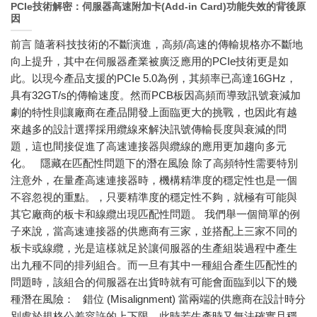
PCIe技術解密：伺服器高速附加卡(Add-in Card)功能失效的背後原
因
前言 隨著科技技術的不斷演進，高頻/高速的傳輸規格亦不斷地
向上提升，其中在伺服器產業被廣泛應用的PCIe技術更是如
此。以現今產品支援的PCIe 5.0為例，其頻率已高達16GHz，
具有32GT/s的傳輸速度。然而PCB板因高頻而導致訊號衰減加
劇的特性則讓廠商在產品開發上面臨更大的挑戰，也因此有越
來越多的設計選擇採用纜線來解決訊號傳輸長度與衰減的問
題，這也間接促進了高速連接器與纜線的應用更加趨向多元
化。 隱藏在匹配性問題下的潛在風險 除了高頻特性需要特別
注意外，在量產高速連接器時，機構精準度的穩定性也是一個
不容忽視的重點。，只要精準度的穩定性不夠，就極有可能與
其它廠商的板卡和線纜出現匹配性問題。 我們舉一個簡單的例
子來說，當高速連接器的供應商有三家，並搭配上三家不同的
板卡或線纜，光是這樣就足於讓伺服器的生產組裝過程中產生
出九種不同的排列組合。而一旦有其中一種組合產生匹配性的
問題時，該組合的伺服器在出貨時就有可能會面臨到以下的幾
種潛在風險： 錯位 (Misalignment) 當兩端的供應商在設計時分
別處於規格公差容許的上下限，此時若生產時又無法確實且穩