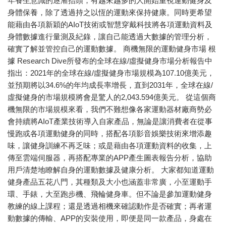
年養生意識的逐漸抬頭，有越來越多的人開始重視運動健身及
身體保養，除了透過持之以恆的運動來保持健康。同時更希望
能藉由各項新穎的AIoT技術或智慧穿戴科技將各項運動資料及
身體數據進行量測及紀錄，讓自己能透過大數據的管理分析，
確實了解並管控自己的運動數據。 商機無限的運動健身市場 根
據 Research Dive所發布的全球在線/虛擬健身市場分析報告中
指出：2021年的全球在線/虛擬健身市場規模為107.10億美元，
並預期將以34.6%的年均成長率增長，直到2031年，全球在線/
虛擬健身的市場規模將會是驚人的2,043.594億美元。 從這個商
機無限的市場規模來看，我們不難想像各家運動器材廠商勢必
會持續將AIoT產業技術導入自家產品，無論是讓消費者在從事
慢跑或各項運動健身的同時，搭配各項影音娛樂技術來增添趣
味，讓健身訓練不再乏味；或是藉由各項運動資料的收集，上
傳至雲端伺服器，再搭配專業的APP產生圖表報告分析，協助
用戶清楚地瞭解自身的運動數據及健康分析。 大家都知道運動
健身產品五花八門，其種類及大小也涵蓋非常廣，小至運動手
環、手錶，大至跑步機、飛輪健身車。但不論是參加運動健身
教練的線上課程；還是透過相機來確認動作是否確實；再者運
動數據的傳輸、APP的安裝使用，即便是同一款產品，身處在