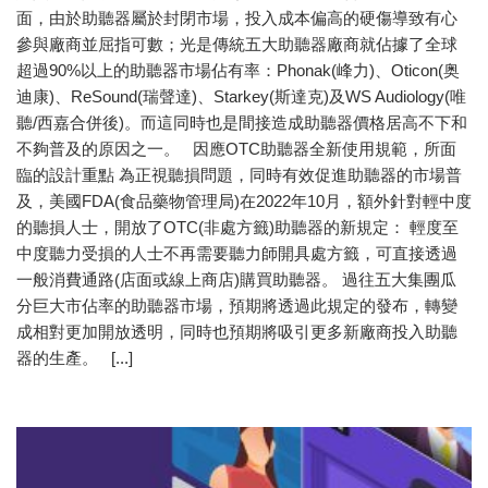
面，由於助聽器屬於封閉市場，投入成本偏高的硬傷導致有心
參與廠商並屈指可數；光是傳統五大助聽器廠商就佔據了全球
超過90%以上的助聽器市場佔有率：Phonak(峰力)、Oticon(奥
迪康)、ReSound(瑞聲達)、Starkey(斯達克)及WS Audiology(唯
聽/西嘉合併後)。而這同時也是間接造成助聽器價格居高不下和
不夠普及的原因之一。 因應OTC助聽器全新使用規範，所面
臨的設計重點 為正視聽損問題，同時有效促進助聽器的市場普
及，美國FDA(食品藥物管理局)在2022年10月，額外針對輕中度
的聽損人士，開放了OTC(非處方籤)助聽器的新規定： 輕度至
中度聽力受損的人士不再需要聽力師開具處方籤，可直接透過
一般消費通路(店面或線上商店)購買助聽器。 過往五大集團瓜
分巨大市佔率的助聽器市場，預期將透過此規定的發布，轉變
成相對更加開放透明，同時也預期將吸引更多新廠商投入助聽
器的生產。 [...]