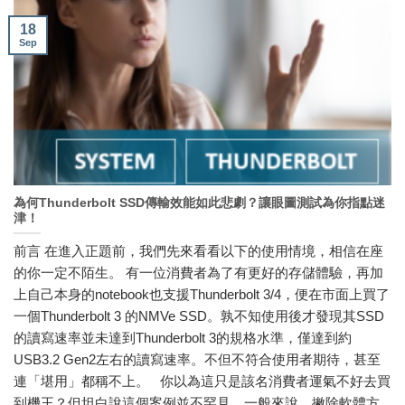
18
Sep
為何Thunderbolt SSD傳輸效能如此悲劇？讓眼圖測試為你指點迷
津！
前言 在進入正題前，我們先來看看以下的使用情境，相信在座
的你一定不陌生。 有一位消費者為了有更好的存儲體驗，再加
上自己本身的notebook也支援Thunderbolt 3/4，便在市面上買了
一個Thunderbolt 3 的NMVe SSD。孰不知使用後才發現其SSD
的讀寫速率並未達到Thunderbolt 3的規格水準，僅達到約
USB3.2 Gen2左右的讀寫速率。不但不符合使用者期待，甚至
連「堪用」都稱不上。 你以為這只是該名消費者運氣不好去買
到機王？但坦白說這個案例並不罕見。一般來說，撇除軟體方