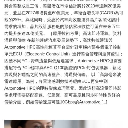
將會整整成長三倍，整體潛在市場估計將於2023年達到20億美
元，並且在2027年增長至60億美元，年複合增長率(CAGR)為可
觀的29%。與此同時，受惠於汽車高效能運算晶片客製化設計
需求的增加，晶片設計服務廠的預估累積收益可望在未來五年
內提升多達20億美元。 ［應用技術考量］高速即時運算、資料
溝通與傳輸 在新的連網汽車發展趨勢下，高速數據通訊與
Automotive HPC高性能運算平台需針對車輛內部各個電子控制
單元ECU（Electronic Control Unit）進行整合管理與運算處理；
因應不同ECU資料流量與低延遲需求，Automotive HPC也需要
搭配符合PCIe標準與AEC-Q100認證的PCIe封包切換器，藉此
實現與各端點之間的高速整合、溝通與傳輸。 以「高頻毫米波
雷達應用」為例，各雷達感測數據將經由ECU再集中到
Automotive HPC的即時影像處理單元。因此這類高流量即時影
像處理需要搭配高速、低延遲、高可靠度且同步即時性良好的
傳輸介面，例如傳輸速度可達10Gbps的Automotive [...]