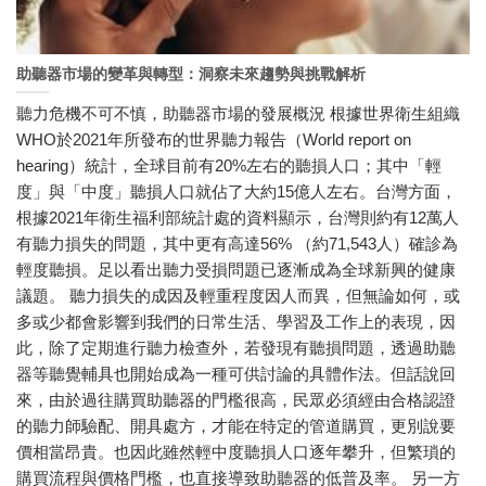
助聽器市場的變革與轉型：洞察未來趨勢與挑戰解析
聽力危機不可不慎，助聽器市場的發展概況 根據世界衛生組織
WHO於2021年所發布的世界聽力報告（World report on
hearing）統計，全球目前有20%左右的聽損人口；其中「輕
度」與「中度」聽損人口就佔了大約15億人左右。台灣方面，
根據2021年衛生福利部統計處的資料顯示，台灣則約有12萬人
有聽力損失的問題，其中更有高達56% （約71,543人）確診為
輕度聽損。足以看出聽力受損問題已逐漸成為全球新興的健康
議題。 聽力損失的成因及輕重程度因人而異，但無論如何，或
多或少都會影響到我們的日常生活、學習及工作上的表現，因
此，除了定期進行聽力檢查外，若發現有聽損問題，透過助聽
器等聽覺輔具也開始成為一種可供討論的具體作法。但話說回
來，由於過往購買助聽器的門檻很高，民眾必須經由合格認證
的聽力師驗配、開具處方，才能在特定的管道購買，更別說要
價相當昂貴。也因此雖然輕中度聽損人口逐年攀升，但繁瑣的
購買流程與價格門檻，也直接導致助聽器的低普及率。 另一方