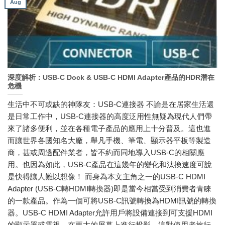
Aug
深度解析：USB-C Dock & USB-C HDMI Adapter產品的HDR潛在
危機
生活中不可或缺的神隊友：USB-C連接器 不論是在居家生活還
是日常工作中，USB-C連接器的高度泛用性無疑為現代人們帶
來了諸多便利，並在各種電子產品的應用上十分普及。這也進
而讓世界各國知名大廠，舉凡手機、筆電、顯示器平板等製造
商，甚或周邊配件業者，皆不約而同地導入USB-C的相關應
用。也因為如此，USB-C產品在這幾年的變化和汰換速度可說
是快得讓人難以想像！ 而身為本文主角之一的USB-C HDMI
Adapter (USB-C轉HDMI轉換器)即是當今相當受到消費者青睞
的一款產品。作為一個可將USB-C訊號轉換為HDMI訊號的轉換
器。USB-C HDMI Adapter允許用戶將設備連接到可支援HDMI
的顯示器或電視，在更大的屏幕上進行投影，這對使用者旅行