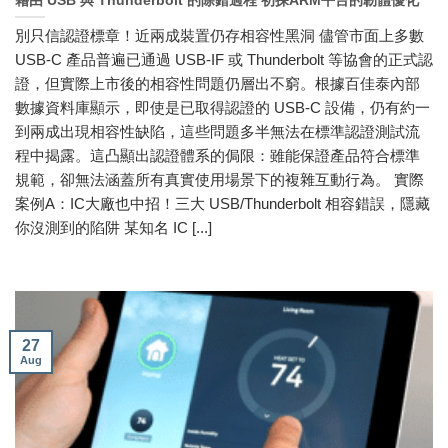
藉由 USB 與 Thunderbolt 的除錯過程 初探ARM平台的韌體優化
別只信認證標章！近兩成裝置仍存相容性黑洞 儘管市面上多數
USB-C 產品普遍已通過 USB-IF 或 Thunderbolt 等協會的正式認
證，但實際上市後的相容性問題仍層出不窮。根據百佳泰內部
數據資料庫顯示，即使是已取得認證的 USB-C 設備，仍有約一
到兩成出現相容性缺陷，這些問題多半無法在標準認證測試流
程中揭露。這凸顯出認證體系的侷限：雖能保證產品符合標準
規範，卻無法涵蓋所有真實使用場景下的複雜互動行為。 實際
案例A：IC大廠也中招！三大 USB/Thunderbolt 相容錯誤，隱藏
你沒測到的陷阱 某知名 IC [...]
27
Aug