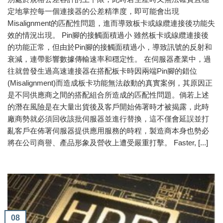
定地掌控每一個連接器的公差精準度，即可能會出現
Misalignment的匹配性問題，進而導致板卡或線纜連接後功能失
效的情況出現。 Pin腳的接觸面積過小 雖然板卡或線纜連接後
的功能正常，但由於Pin腳的接觸面積過小，導致訊號的反射和
衰減，連帶影響數據傳輸速率和穩定性。 在伺服器產業中，過
往就曾發生過高速連接器在搭配板卡時因兩端Pin腳的錯位
(Misalignment)而造成板卡功能無法啟動的真實案例，其原因正
是不同供應商之間的搭配組合所造成的匹配性問題。倘若上述
的潛在風險是在大量出貨後及客戶開始佈署時才被揭露，此時
廠商勢就必須回收該批伺服器並進行替換，這不僅會延誤並打
亂客戶在佈署伺服器提供應用服務的時程，製造商本身也勢必
將在公司商譽、產品形象及營收上遭受嚴重打擊。 Faster, [...]
08