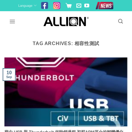
Skip
Language
to
content
TAG ARCHIVES:
相容性測試
10
Sep