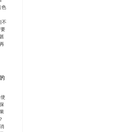
黃色
能不
需要
甚
再
的
際使
保
果
？
消