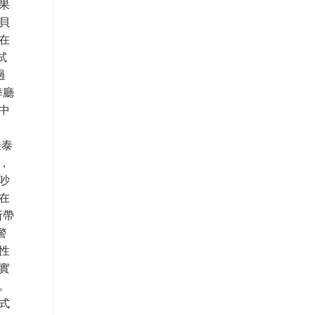
果
貝
在
試
過
舞廳
中
佳泰
，
吵
在
所帶
警
性
實
險。
式