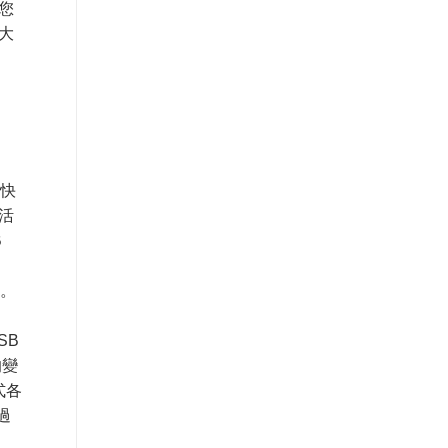
您
大
其快
活
B
驗。
SB
的變
式各
過