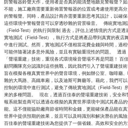
防警報器鈴聲大作，使用者是否真的能清楚地聽見警報聲？如
不能，施工廠商需要重新佈置警報器的位置或考慮使用更高分
的警報聲。同時，產品設計商亦需要重新思考其設計，以確保
這些環境中警報聲音可以穿透吵雜的背景噪音。 傳統實地測
（Field-Test）的執行與限制 過去，評估上述情境的方式是透
實地測試（Field-Test），執行方式是將產品帶到真實的夜店
中進行測試。然而，實地測試不僅相當花費金錢與時間，過程
可能伴隨著諸多意外風險，並且有實驗重現性的問題。 透過
「聲場重建」技術，重現各式環境噪音聲場不再是問題！ 百
顧問團隊充分認識到這些挑戰，因此我們引入了聲場重建技術
旨在模擬各種真實世界中的聲音環境，例如辦公室、咖啡廳、
雜的大馬路、高鐵車廂，以及迪斯可舞廳等。藉此，我們可以
控制的環境中進行測試，避免了傳統實地測試（Field-Test）
來的多種問題。 現在，透過百佳泰的聲場重建技術，安全和
報系統製造商可以透過在模擬的真實世界環境中測試其產品的
能。這不僅能協助廠商節省時間和金錢，更能確保產品能在真
世界中提供預期的效果，並且可以及時識別和解決潛在的風
百佳泰的聲場重建技術為您提供了一個省錢、高效和安全的方