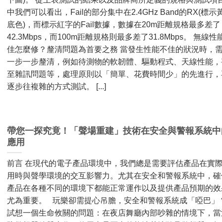
中我們可以看出，Fail的部分集中在2.4GHz Band的RX(標示
底色)，而標示紅字的Fail數據，數據在20m距離規格最多差了
42.3Mbps，而100m距離規格則最多差了31.8Mbps。 無線性
佳怎麼修？釐清問題為首要之務 當發生性能不佳的狀況時，
一步一步釐清，例如待測物的軟韌體、驅動程式、天線性能，
至雜訊問題等，處理原則以「簡單、花費時間少」的先進行，
逐步往複雜的方式測試。 [...]
帶您一探究竟！「聲場重建」技術在安全與警報系統中
應用
前言 在現代的電子產品環境中，我們總是需要評估產品在實
用時與聲學環境的交互影響力。尤其在安全和警報系統中，確
產品在各種不同的環境下都能正常運作以及提供產品預期的效
尤為重要。 玩樂卻需提心吊膽，安全和警報系統成「啞巴」
試想一個生命攸關的問題：在夜店舞廳內部吵雜的情境下，當