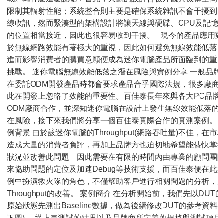
限制其輻射性能；系統整合則主要是確保系統雜訊不會干擾到
線收訊，然而緊湊型的架構設計將讓天線與硬碟、CPU及記
的位置相當接近，因此也很容易收到干擾。 現今的產品應用
於無線網路效能有著極大的重視，因此如何避免無線效能低落
進而影響消費者的購買意願便成為迷你電腦產品所面臨到的重
挑戰。 迷你電腦無線效能低落之潛在風險與實例分享 一般品
在委託ODM開發產品時都會要求產品合乎國際法規，很多廠
此在開發上忽略了效能的重要性。百佳泰長年來與各大PC品
ODM廠商合作，並深知迷你電腦在設計上發生無線效能低落
在風險，接下來我們將分享一個百佳泰實際合作的實測案例。
例背景 由於該迷你電腦的Throughput(網路吞吐量)不佳，在
造成大量的消費者負評，再加上品牌方也迫切地希望能儘快掌
狀況並改善此問題，因此需要在有限的時間內由專業的顧問團
來協助問題的定位及加速Debug等技術支援，而百佳泰便在此
例中扮演救火隊的角色，不僅幫助客戶進行相關問題的分析，
Throughput的改善。 案例簡介 在分析開始前，我們先以DUT
原始狀態先測出Baseline數據，做為後續修改DUT的參考資料
下圖)。 從上表測試的結果以及品牌商所定義的規格與測試項