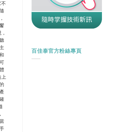
它不
隨
，
饗
現，
聽
主
百佳泰官方粉絲專頁
和
可
體
造上
的
產
確
隨
，
當
能手