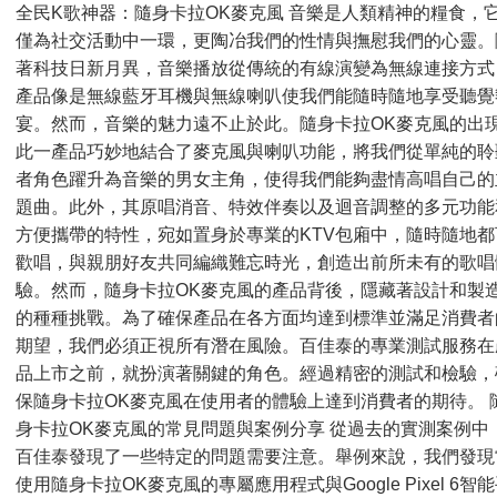
全民K歌神器：隨身卡拉OK麥克風 音樂是人類精神的糧食，
僅為社交活動中一環，更陶冶我們的性情與撫慰我們的心靈。
著科技日新月異，音樂播放從傳統的有線演變為無線連接方式
產品像是無線藍牙耳機與無線喇叭使我們能隨時隨地享受聽覺
宴。然而，音樂的魅力遠不止於此。隨身卡拉OK麥克風的出
此一產品巧妙地結合了麥克風與喇叭功能，將我們從單純的聆
者角色躍升為音樂的男女主角，使得我們能夠盡情高唱自己的
題曲。此外，其原唱消音、特效伴奏以及迴音調整的多元功能
方便攜帶的特性，宛如置身於專業的KTV包廂中，隨時隨地都
歡唱，與親朋好友共同編織難忘時光，創造出前所未有的歌唱
驗。然而，隨身卡拉OK麥克風的產品背後，隱藏著設計和製
的種種挑戰。為了確保產品在各方面均達到標準並滿足消費者
期望，我們必須正視所有潛在風險。百佳泰的專業測試服務在
品上市之前，就扮演著關鍵的角色。經過精密的測試和檢驗，
保隨身卡拉OK麥克風在使用者的體驗上達到消費者的期待。 
身卡拉OK麥克風的常見問題與案例分享 從過去的實測案例中
百佳泰發現了一些特定的問題需要注意。舉例來說，我們發現
使用隨身卡拉OK麥克風的專屬應用程式與Google Pixel 6智