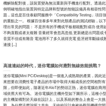
機解除配對後，該裝置變為無法重新與手機進行配對。透過此
例明確地指出裝置與特定品牌和型號的智能設備具有相容性問
題，這也是百佳泰顧問服務中「Compatibility Testing」項目
的重點之一。 根據百佳泰多年來對此類產品的測試經驗，以
理出常見的問題： 不是所有的手機或平板都能配對成功 使用
不夠直觀或者太複雜 音量經常會忽高忽低 更新總是出問題或
音質不佳或有雜音 電池用不了多久就得充電 藍牙經常斷線或
連接 [...]
高速連結的時代，迷你電腦如何應對無線效能挑戰？
迷你電腦(Mini PC/Desktop)是一個進入成熟期的產業，因此
來想要在消費性電子產品的市場中取得大幅成長的空間相對有
限，但即便如此，隨著近年AIoT的勢頭正熱，迷你電腦在商
域依舊大有可為。 迷你電腦的主機外型如下圖所示，這種小
的主機架構對於天線在設計上，以及系統的整合上會是一大挑
戰。為什麼這麼說呢？首先，天線的設計會被外觀與機構空間