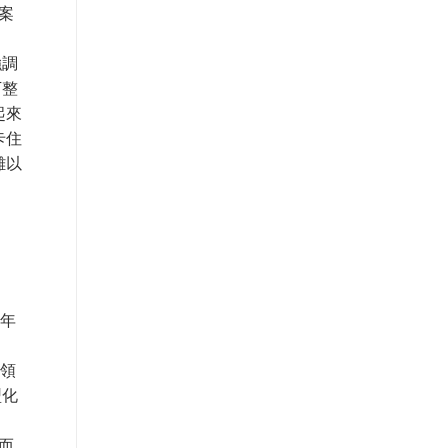
案
強調
下整
起來
卡住
難以
近年
用領
型化
而