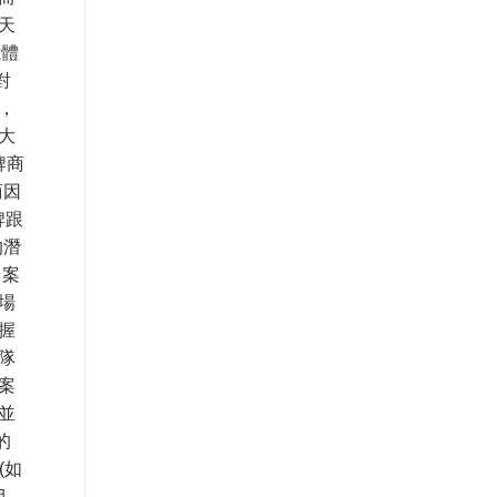
天
憶體
對
，
大
牌商
商因
牌跟
的潛
 案
市場
握
隊
案
並
的
(如
目