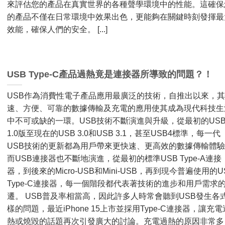
來評估您的產品在真實世界的各種聲學環境中的性能。這確保
的產品不僅在日常環境中效果出色，更能夠在關鍵時刻發揮最
效能，確保人們的安全。 [...]
USB Type-C產品過熱竟是連接器所導致的問題？！
USB作為消費性電子產品應用最廣泛的技術，自推出以來，
速、方便、可靠的數據傳輸及充電的應用使其成為現代科技生
中不可或缺的一環。USB技術不斷演進與升級，從最初的US
1.0版至現在的USB 3.0和USB 3.1，甚至USB4標準，每一代
USB技術的更新都為用戶帶來更快速、更高效的數據傳輸體
而USB連接器也不斷地演進，從最初的標準USB Type-A連接
器，到後來的Micro-USB和Mini-USB，再到現今普遍使用的U
Type-C連接器，每一個階段都代表著技術的進步和用戶需求
遷。 USB普及率相當高，因此許多人時常會聽到USB發生各
樣的問題，最近iPhone 15上市並採用Type-C連接器，讓充電
熱或燒毀的話題再次引發廣大的討論。充電過熱的原因非常多