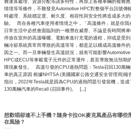
雜運算處理、資源分配等諸多特性，再加上各種車輛的複雜應
情境等等條件，不難發見Automotive HPC對整個平台訊號傳
時處理、系統穩定度、耐久度、相容性與安全性將造成多大的
驗。 而在各種汽車使用者情境之中，「高溫條件」就是你我
日常生活中必然會面臨到的一種潛在威脅。不論是長時間將車
停放在室外的高溫曝曬、電動車進行充電的過程，抑或是受到
輛冷卻系統異常而導致的高溫等等，都是足以構成高溫條件的
因之一。而一旦車輛發生高溫狀況，就有可能影響Automotive
HPC或ECU等車載電子元件的正常運作，甚至導致無法預期
障現象發生。 高溫引發的CPU過熱問題：Tesla召回130萬
車的真正原因 根據NHTSA (美國國家公路交通安全管理局)報
指出，2022年Tesla就是因為CPU的過熱問題引發當機，造成
130萬輛汽車的Recall (召回事件)。 [...]
想歡唱卻連不上手機？隨身卡拉OK麥克風產品有哪些
在風險？