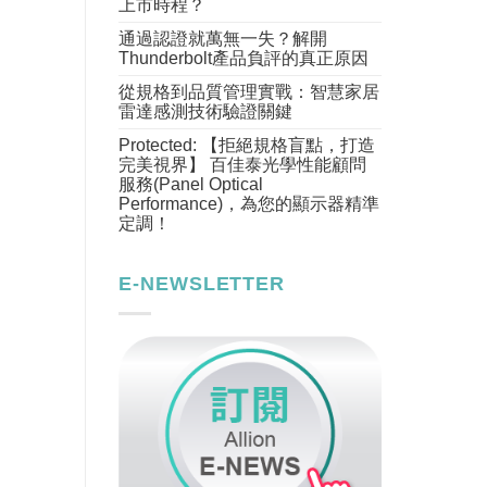
上市時程？
通過認證就萬無一失？解開
Thunderbolt產品負評的真正原因
從規格到品質管理實戰：智慧家居
雷達感測技術驗證關鍵
Protected: 【拒絕規格盲點，打造
完美視界】 百佳泰光學性能顧問
服務(Panel Optical
Performance)，為您的顯示器精準
定調！
E-NEWSLETTER