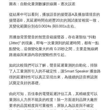
圖表：自動化量測數據折線圖－逐次誤差
從結果中可以看到，播放語音的揚聲器A及播放環境音的
揚聲器B，其延遲時間在經歷20次的測試後皆相當一致，
其變化範圍分別在0.0024s 與0.001s左右。
而播放背景聲音的智慧音箱揚聲器，存在著類似 “抖動
(Jitter)” 的現象，即每一次量測到的延遲時間，都有一點
點變化，這個變化量大約有 0.15秒之間，主要是無線網
路連線與來源內容的變動性所引起。
如此比較我們可以了解，聲音延遲量測的自動化，排除
了人工量測所引入的不確定性，讓Smart Speaker 播放路
徑的延遲特性可以真正呈現出來，為後續的語音辨認測
試奠定良好的基礎。
由此可知，百佳泰的電聲延遲評估工具，其精確度可以
量測出人力所不能及的程度！除一方面達到品牌大廠所
要求的品質精度與可重複性，屏除人為誤差與不確定