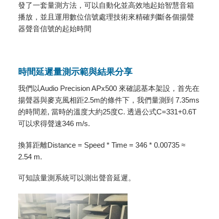
發了一套量測方法，可以自動化並高效地起始智慧音箱
播放，並且運用數位信號處理技術來精確判斷各個揚聲
器聲音信號的起始時間
時間延遲量測示範與結果分享
我們以Audio Precision APx500 來確認基本架設，首先在
揚聲器與麥克風相距2.5m的條件下，我們量測到 7.35ms
的時間差, 當時的溫度大約25度C. 透過公式C=331+0.6T
可以求得聲速346 m/s.
換算距離Distance = Speed * Time = 346 * 0.00735 ≈
2.54 m.
可知該量測系統可以測出聲音延遲。