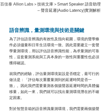
百佳泰 Allion Labs
技術文庫
Smart Speaker 語音助理
>
>
– 聲音延遲(Audio Latency)實測解析
語音辨識，量測環境與技術是關鍵
為了評估語音辨識的有效性及指向範圍，環境的聲學條
件必須儘量和日常生活環境一致。因此需要建立一套聲
學量測環境，用以評估語音辨識性能，為求量測的可靠
性，這套量測系統與工具本身的一致性與重覆性也必須
獲得確認。
就我們的經驗，評估量測環境架設是否穩定，最可行的
做法是：「評估每次重覆量測到的延遲時間是否一
致」。因此我們需要量測各個揚聲器延遲時間的具體偏
移量，如此一來，我們就可以找出量測環境潛在的不確
定因素。
對於智慧音箱的語音辨識量測環境，我們需要兩個揚聲