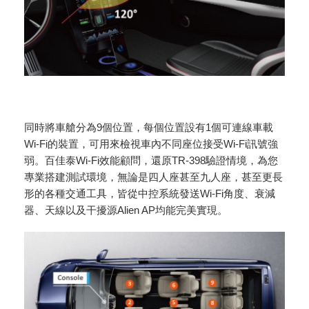
同時將車艙分為9個位置，每個位置設有1個可連線車載
Wi-Fi的裝置，可用來檢視車內不同座位接受Wi-Fi訊號強
弱。百佳泰Wi-Fi效能顧問，還原TR-398驗證情境，為您
專業搭建測試環境，無論是四人座甚至九人座，甚至更長
形的各種交通工具，皆從中控系統發送Wi-Fi角度、衰減
器、天線以及干擾源Alien AP均能完美實現。