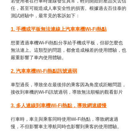
若使用者在行車時連線發生異常，輕則開始對產品失去信
任，甚至可能造成人車安全性的損害。根據過去百佳泰的
測試經驗中，最常見的客訴如下：
1. 手機或平板無法連線上汽車車機
Wi-Fi
熱點
想要透過車機Wi-Fi熱點分享給手機或平板，但卻怎麼也
無法連上。這類型的問題，都會造成極差的使用體驗，也
嚴重影響了車內使用體驗。
2. 汽車車機
Wi-Fi
熱點訊號過弱
車型過長，導致坐在最後排的乘客因為角度或距離問題，
接收到車機的Wi-Fi訊號過弱，導致無法順暢的觀看影片
3. 多人連線到車機
Wi-Fi
熱點，導致網速緩慢
行車時，車主與乘客同時使用Wi-Fi熱點，導致網速過
慢，不但影響車主導航同時也影響到乘客的使用體驗。