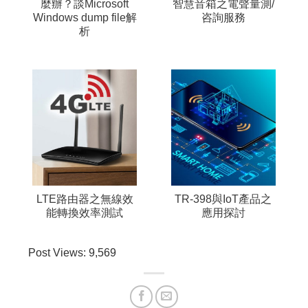
麼辦？談Microsoft
智慧音箱之電聲量測/
Windows dump file解
咨詢服務
析
LTE路由器之無線效
TR-398與IoT產品之
能轉換效率測試
應用探討
Post Views:
9,569