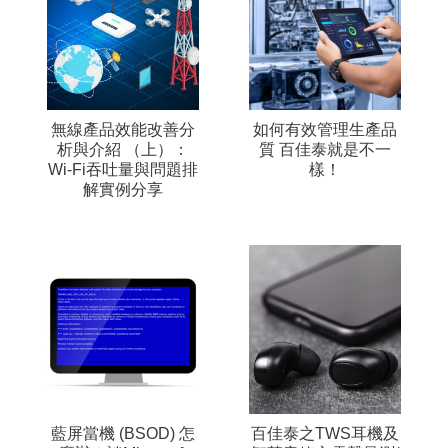
無線產品效能改善分
如何有效管理生產品
析與介紹 （上）：
質 百佳泰就是不一
Wi-Fi吞吐量與問題排
樣！
解實例分享
藍屏當機 (BSOD) 怎
百佳泰之TWS耳機及