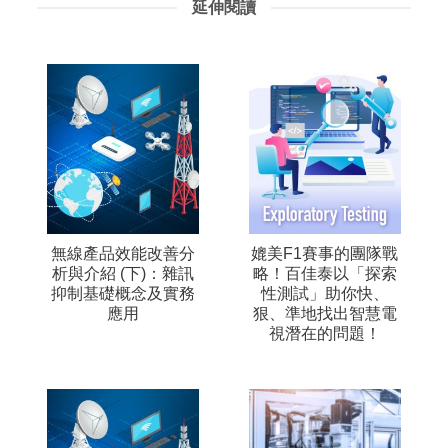
延伸閱讀
無線產品效能改善分
媲美F1賽事的團隊戰
析與介紹 (下)：雜訊
略！百佳泰以「探索
抑制基礎概念及實務
性測試」助你快、
應用
狠、準地找出智慧電
視潛在的問題！