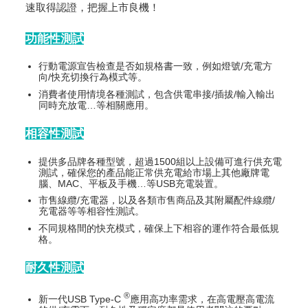
速取得認證，把握上市良機！
功能性測試
行動電源宣告檢查是否如規格書一致，例如燈號/充電方
向/快充切換行為模式等。
消費者使用情境各種測試，包含供電串接/插拔/輸入輸出
同時充放電…等相關應用。
相容性測試
提供多品牌各種型號，超過1500組以上設備可進行供充電
測試，確保您的產品能正常供充電給市場上其他廠牌電
腦、MAC、平板及手機…等USB充電裝置。
市售線纜/充電器，以及各類市售商品及其附屬配件線纜/
充電器等等相容性測試。
不同規格間的快充模式，確保上下相容的運作符合最低規
格。
耐久性測試
®
新一代USB Type-C
應用高功率需求，在高電壓高電流