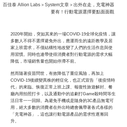
百佳泰 Allion Labs
System文章
出外在走，充電神器
>
>
要有！行動電源選擇要點面面觀
2020年開始，突如其來的一場COVID-19全球化疫情，讓
多數人不得不選擇避免外出，應運而生的遠距教學及居
家上班需求，不僅結構性地改變了人們的生活作息與使
用習慣。同時也連帶使得消費者對行動電源的需求大幅
降低，市場銷售量也開始停滯不前。
然而隨著疫苗問世，有效降低了重症風險，再加上
COVID-19後續變異株的輕症化，也正式宣告「後疫情時
代」的來臨。恢復正常上班上課、報復性旅遊解封、餐
廳內用拍照打卡，以及通勤中的追劇打Game殺時間等生
活日常一一回歸。為避免手機或是隨身的3C產品無電可
用，絕大多數的消費者在外出時總會佩帶著各式各樣的
「充電神器」，這也讓行動電源產品的需求性逐漸回
升。