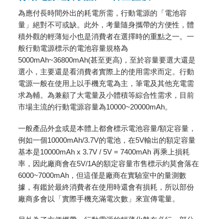
為應付長時間外出的耗電所需，行動電源的「電池容
量」絕對不可或缺。此外，考量隨身攜帶的方便性，體
積外觀的輕薄短小也是消費者在選擇時的重點之一。一
般行動電源標示的電池容量規格為
5000mAh~36800mAh(甚至更高)，至於容量要選大還是
選小，主要還是看消費者實際上的使用需求而定。行動
電源一般在使用上以手機充電為主，筆電及其他充電需
求為輔。為兼顧了大電量及小體積等綜合性需求，目前
市場主流的行動電源容量為10000~20000mAh。
一般產品外盒或是本體上都會標示電池容量/額定容量，
例如一個10000mAh/3.7V的電池，在5V輸出的額定容量
基本是10000mAh x 3.7V / 5V = 7400mAh 再乘上損耗
率，因此廠商會在5V/1A的額定容量市售標示約莫會落在
6000~7000mAh，但這僅是廠商在實驗室中的量測數
據，有鑑於最終消費者在使用時還會有損耗，所以部份
廠商多會以「實際手機充滿電次數」來宣傳電量。