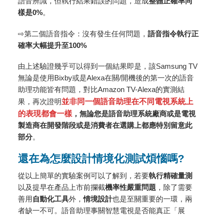
語音辨識，但執行結果錯誤的問題，造成
整體正確率同
樣是
0%
。
⇨第二個語音指令：沒有發生任何問題，
語音指令執行正
確率大幅提升至
100%
由上述驗證幾乎可以得到一個結果即是，該Samsung TV
無論是使用Bixby或是Alexa在關/開機後的第一次的語音
助理功能皆有問題，對比Amazon TV-Alexa的實測結
果，再次證明
並非同一個語音助理在不同電視系統上
的表現都會一樣
，無論您是語音助理系統廠商或是電視
製造商在開發階段或是消費者在選購上都應特別留意此
部分
。
還在為怎麼設計情境化測試煩惱嗎?
從以上簡單的實驗案例可以了解到，若要
執行精確量測
以及提早在產品上市前攔截
機率性嚴重問題
，除了需要
善用
自動化工具
外，
情境設計
也是至關重要的一環，兩
者缺一不可。語音助理事關智慧電視是否能真正「展