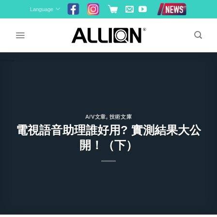
Skip
Language
to
content
A/V文章
,
技術文庫
電視語音助理誰好用? 實測結果大公
開！（下）