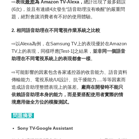
⇨
表現
最差
為
Amazon TV-Alexa，
總計出現了最多錯誤
(6次)，並且有連續4次發生“語音助理沒有喚醒”的嚴重問
題，絕對會讓消費者有不好的使用體驗。
2. 相同語音助理在不同電視作業系統之比較
⇨以Alexa為例，在Samsung TV上的表現優於在Amazon
TV上的表現，同樣呼應[Test-1]之結果，
並非同一個語音
助理在不同電視系統上的表現都會一樣
。
⇨可能影響的因素包含各家遙控器的收音能力、語音資料
傳輸能力、電視系統/UI設計、抗干擾能力….等等因素而
造成語音助理整體表現上的落差。
廠商在開發時不能只
依賴語音助理本身的能力，而是要搭配使用者實際的情
境應用做全方位的模擬測試。
問題摘要
Sony TV-Google Assistant