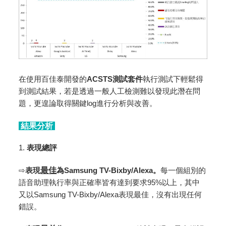
在使用百佳泰開發的
ACSTS測試套件
執行測試下輕鬆得
到測試結果，若是透過一般人工檢測難以發現此潛在問
題，更遑論取得關鍵log進行分析與改善。
結果分析
1.
表現總評
⇨
表現
最佳
為
Samsung TV-Bixby/Alexa。
每一個組別的
語音助理執行率與正確率皆有達到要求95%以上，其中
又以Samsung TV-Bixby/Alexa表現最佳，沒有出現任何
錯誤。