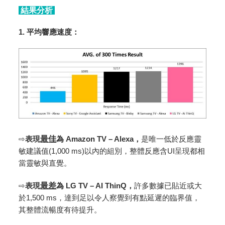
結果分析
1. 平均響應速度：
⇨
表現
最佳
為
Amazon TV – Alexa，
是唯一低於反應靈
敏建議值(1,000 ms)以內的組別，整體反應含UI呈現都相
當靈敏與直覺。
⇨
表現
最差
為
LG TV – AI ThinQ，
許多數據已貼近或大
於1,500 ms，達到足以令人察覺到有點延遲的臨界值，
其整體流暢度有待提升。