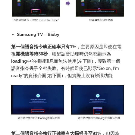
Samsung TV – Bixby
第一個語音指令執正確率只有1%
，主要原因是即使在電
視
開機後等待
30秒
，喚醒語音助理時仍然都顯示為
loading
中的相關訊息而無法使用(左下圖)，導致第一個
語音指令幾乎全都失敗。有時候即使已顯示“Go on, I’m
ready”的資訊介面(右下圖)，但實際上沒有辨識功能
第二個語音指令執行正確率有大幅提升至91%
，但因為