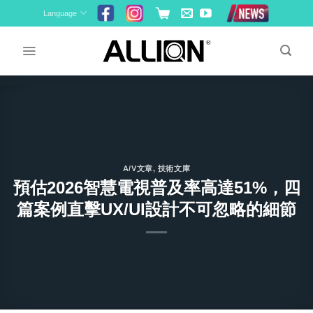
Skip
Language
to
content
A/V文章
,
技術文庫
預估2026智慧電視普及率高達51%，四
篇案例直擊UX/UI設計不可忽略的細節