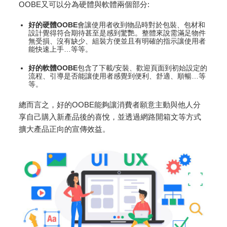
OOBE又可以分為硬體與軟體兩個部分:
好的硬體OOBE
會讓使用者收到物品時對於包裝、包材和
設計覺得符合期待甚至是感到驚艷。整體來說需滿足物件
無受損、沒有缺少、組裝方便並且有明確的指示讓使用者
能快速上手…等等。
好的軟體OOBE
包含了下載/安裝、歡迎頁面到初始設定的
流程、引導是否能讓使用者感覺到便利、舒適、順暢…等
等。
總而言之，好的OOBE能夠讓消費者願意主動與他人分
享自己購入新產品後的喜悅，並透過網路開箱文等方式
擴大產品正向的宣傳效益。