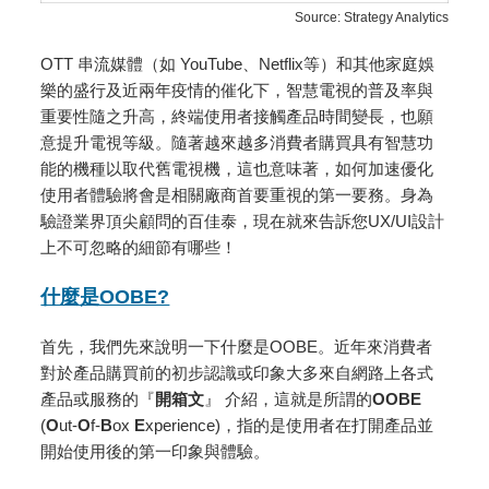
Source: Strategy Analytics
OTT 串流媒體（如 YouTube、Netflix等）和其他家庭娛
樂的盛行及近兩年疫情的催化下，智慧電視的普及率與
重要性隨之升高，終端使用者接觸產品時間變長，也願
意提升電視等級。隨著越來越多消費者購買具有智慧功
能的機種以取代舊電視機，這也意味著，如何加速優化
使用者體驗將會是相關廠商首要重視的第一要務。身為
驗證業界頂尖顧問的百佳泰，現在就來告訴您UX/UI設計
上不可忽略的細節有哪些！
什麼是OOBE?
首先，我們先來說明一下什麼是OOBE。近年來消費者
對於產品購買前的初步認識或印象大多來自網路上各式
產品或服務的『
開箱文
』 介紹，這就是所謂的
OOBE
(
O
ut-
O
f-
B
ox
E
xperience)，指的是使用者在打開產品並
開始使用後的第一印象與體驗。