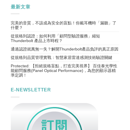
最新文章
完美的音質，不該成為安全的盲點！你戴耳機時「漏聽」了
什麼？
從規格到認證：如何利用「顧問型驗證服務」縮短
Thunderbolt 產品上市時程？
通過認證就萬無一失？解開Thunderbolt產品負評的真正原因
從規格到品質管理實戰：智慧家居雷達感測技術驗證關鍵
Protected: 【拒絕規格盲點，打造完美視界】 百佳泰光學性
能顧問服務(Panel Optical Performance)，為您的顯示器精
準定調！
E-NEWSLETTER