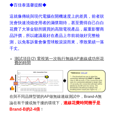
◆百佳泰溫馨提醒◆
這就像傳統與現代電腦在開機速度上的差異，前者狀
況會快速澆熄使用者的滿懷期待，甚至覺得自己白白
花費了大筆金額所購買的高階電視產品，嚴重影響商
品評價，所以建議最好在產品上市前就做好完整檢
測，以免客訴量會像雪球般滾滾而來，導致業績一落
千丈。
測試項目(2) 電視第一次執行無線AP連線成功所花
費的時間
在與不同品牌型號的AP做無線連線測試中，Brand-A無
論在有干擾或無干擾的環境下，
連線花費時間幾乎是
Brand-B的2-4倍
！