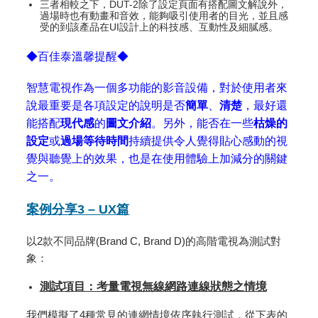
三者相較之下，DUT-2除了設定頁面有搭配圖文解說外，
過場時也有動畫和音效，能夠吸引使用者的目光，並且感
受的到該產品在UI設計上的科技感、互動性及細膩感。
◆百佳泰溫馨提醒◆
智慧電視作為一個多功能的影音設備，對於使用者來
說最重要是各項設定的說明是否
簡單
、
清楚
，最好還
能搭配
現代感
的
圖文介紹
。另外，能否在一些
枯燥的
設定
或
過場等待時間
持續提供令人覺得貼心感動的視
覺與聽覺上的效果，也是在使用體驗上加減分的關鍵
之一。
案例分享3 – UX篇
以2款不同品牌(Brand C, Brand D)的高階電視為測試對
象：
測試項目：考量電視無線網路連線狀態之情境
我們模擬了4種常見的連網情境依序執行測試，從下表的