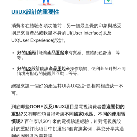
UI/UX設計的重要性
消費者在體驗各項功能前，另一個最直覺的印象與感受
則是來自產品或軟體本身的UI(User Interface)以及
UX(User Experience)設計。
好的
UI
設計
能讓
產品
看
起來
有質感、整體配色舒適…等
等。
好的
UX
設計
能讓
產品
用
起來
操作順暢、便利甚至針對不同
情境有貼心的提醒與互動…等等。
總體來說一個好的產品其UI與UX設計是相輔相成缺一不
可。
到底哪些
OOBE以及UI/UX項目
是電視消費者
普遍關切的
重點?
又有哪些項目得考慮
不同國家/地區、不同的使用習
慣呢?
百佳泰以30年來的電視驗證經驗，針對電視所設
計的重點評比項目中挑選出4個實測案例，與您分享其遇
到的困難及改善建議。