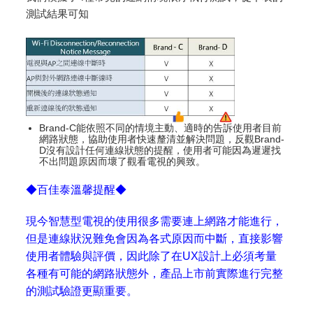
測試結果可知
Brand-C能依照不同的情境主動、適時的告訴使用者目前
網路狀態，協助使用者快速釐清並解決問題，反觀Brand-
D沒有設計任何連線狀態的提醒，使用者可能因為遲遲找
不出問題原因而壞了觀看電視的興致。
◆百佳泰溫馨提醒◆
現今智慧型電視的使用很多需要連上網路才能進行，
但是連線狀況難免會因為各式原因而中斷，直接影響
使用者體驗與評價，因此除了在UX設計上必須考量
各種有可能的網路狀態外，產品上市前實際進行完整
的測試驗證更顯重要。