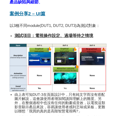
產品缺陷與細節
。
案例分享2 – UI篇
以3種不同module(DUT1, DUT2, DUT3)為測試對象：
測試項目：電視操作設定、過場等待之情境
由上表可知DUT-3在頁面設計中，只有純文字而沒有搭配
圖片解說，這會讓使用者增加閱讀與理解上的難度。另
外，在整個過程中也沒有任何的動畫或音效，以電視這類
影音顯示產品來說，容易讓使用者感到乏味或呆板，更難
以聯想「我買的真的是高階智慧電視嗎?」