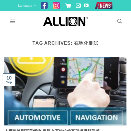
Skip
Language
to
content
TAG ARCHIVES:
在地化測試
10
Sep