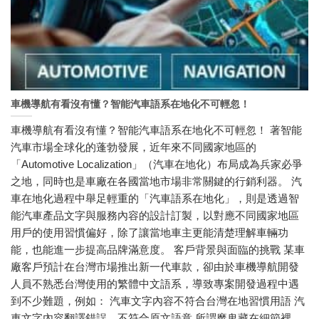
車機導航有看沒有懂？智能汽車語系在地化不可輕忽！
車機導航有看沒有懂？智能汽車語系在地化不可輕忽！ 著智能
汽車市場全球化的蓬勃發展，近年來不同國家地區的
「Automotive Localization」（汽車在地化）布局成為兵家必爭
之地，同時也是車廠在各國當地市場非常關鍵的行銷利器。 汽
車在地化過程中舉足輕重的「汽車語系在地化」，則是透過智
能汽車產品文字與服務內容的設計訂製，以對應不同國家地區
用戶的使用習慣偏好，除了讓當地車主更能清楚理解車輛功
能，也能進一步提高品牌滿意度。 客戶背景與面臨的挑戰 某車
廠客戶預計在台灣市場推出新一代車款，卻由於車機導航開發
人員不熟悉台灣使用的繁體中文語系，導致專案開發過程中遇
到不少難題，例如： 汽車文字內容不符合台灣在地習慣用語 汽
車文字內容翻譯錯誤，不符合原文語意 所謂魔鬼藏在細節裡，