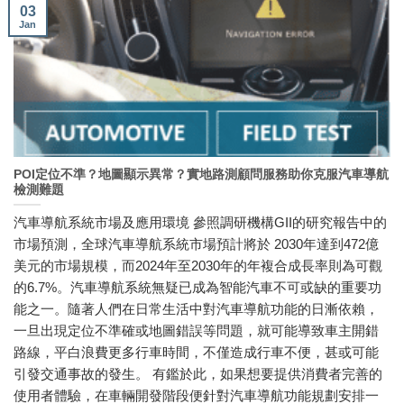
03
Jan
POI定位不準？地圖顯示異常？實地路測顧問服務助你克服汽車導航
檢測難題
汽車導航系統市場及應用環境 參照調研機構GII的研究報告中的
市場預測，全球汽車導航系統市場預計將於 2030年達到472億
美元的市場規模，而2024年至2030年的年複合成長率則為可觀
的6.7%。汽車導航系統無疑已成為智能汽車不可或缺的重要功
能之一。隨著人們在日常生活中對汽車導航功能的日漸依賴，
一旦出現定位不準確或地圖錯誤等問題，就可能導致車主開錯
路線，平白浪費更多行車時間，不僅造成行車不便，甚或可能
引發交通事故的發生。 有鑑於此，如果想要提供消費者完善的
使用者體驗，在車輛開發階段便針對汽車導航功能規劃安排一