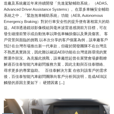
造廠及系統廠近年來持續開發「先進駕駛輔助系統」 （ADAS,
Advanced Driver Assistance Systems）。在眾多車輛安全輔助
系統之中，「緊急煞車輔助系統」功能（AEB, Autonomous
Emergency Braking）對於行車安全性的提升便有著相當大的助
益。AEB透過鏡頭影像模組與毫米波雷達感測前方目標，可在
發生碰撞前警示或自動煞車以降低車輛損傷以及乘員傷害。 客
戶背景與面臨的挑戰 以本次分享的客戶個案為例，該車廠客戶
預計在台灣市場推出新一代車款，但礙於開發團隊不在台灣且
不熟悉真實路況，因此難以確認AEB功能在台灣道路環境的實
際運作狀況。為克服此挑戰，該車廠想起曾在展覽會場參觀瞭
解過百佳泰智能汽車顧問服務方案，因此主動與百佳泰聯絡、
尋求更多的專業協助。 百佳泰解決方案 在收到該客戶的需求
後，百佳泰智能汽車顧問團隊向客戶分析與說明，造成AEB誤
觸發的原因主要如下： 硬體因素 [...]