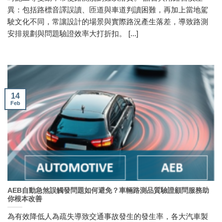
異：包括路標音譯誤讀、匝道與車道判讀困難，再加上當地駕
駛文化不同，常讓設計的場景與實際路況產生落差，導致路測
安排規劃與問題驗證效率大打折扣。 [...]
14
Feb
AEB自動急煞誤觸發問題如何避免？車輛路測品質驗證顧問服務助
你根本改善
為有效降低人為疏失導致交通事故發生的發生率，各大汽車製