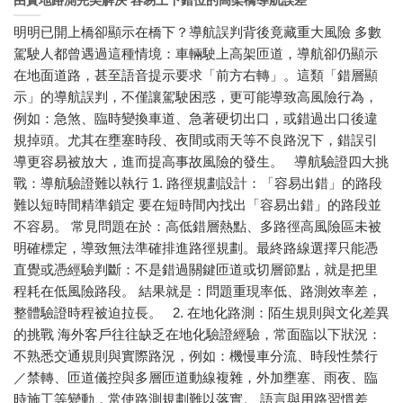
由實地路測完美解決 容易上下錯位的高架橋導航誤差
明明已開上橋卻顯示在橋下？導航誤判背後竟藏重大風險 多數
駕駛人都曾遇過這種情境：車輛駛上高架匝道，導航卻仍顯示
在地面道路，甚至語音提示要求「前方右轉」。這類「錯層顯
示」的導航誤判，不僅讓駕駛困惑，更可能導致高風險行為，
例如：急煞、臨時變換車道、急著硬切出口，或錯過出口後違
規掉頭。尤其在壅塞時段、夜間或雨天等不良路況下，錯誤引
導更容易被放大，進而提高事故風險的發生。 導航驗證四大挑
戰：導航驗證難以執行 1. 路徑規劃設計：「容易出錯」的路段
難以短時間精準鎖定 要在短時間內找出「容易出錯」的路段並
不容易。 常見問題在於：高低錯層熱點、多路徑高風險區未被
明確標定，導致無法準確排進路徑規劃。最終路線選擇只能憑
直覺或憑經驗判斷：不是錯過關鍵匝道或切層節點，就是把里
程耗在低風險路段。 結果就是：問題重現率低、路測效率差，
整體驗證時程被迫拉長。 2. 在地化路測：陌生規則與文化差異
的挑戰 海外客戶往往缺乏在地化驗證經驗，常面臨以下狀況：
不熟悉交通規則與實際路況，例如：機慢車分流、時段性禁行
／禁轉、匝道儀控與多層匝道動線複雜，外加壅塞、雨夜、臨
時施工等變動，常使路測規劃難以落實。 語言與用路習慣差