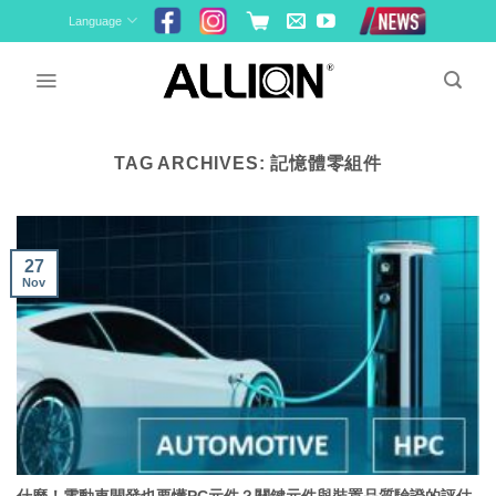
Skip
Language
to
content
TAG ARCHIVES:
記憶體零組件
27
Nov