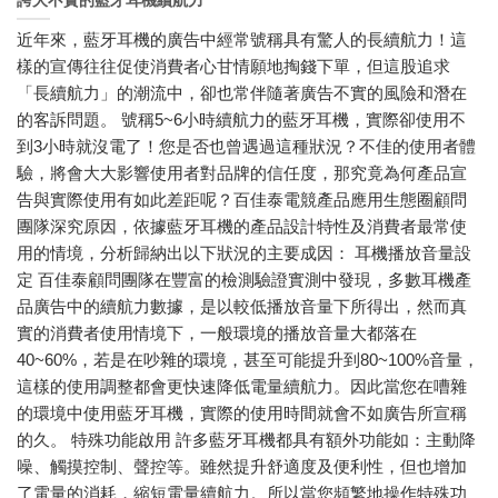
誇大不實的藍牙耳機續航力
近年來，藍牙耳機的廣告中經常號稱具有驚人的長續航力！這
樣的宣傳往往促使消費者心甘情願地掏錢下單，但這股追求
「長續航力」的潮流中，卻也常伴隨著廣告不實的風險和潛在
的客訴問題。 號稱5~6小時續航力的藍牙耳機，實際卻使用不
到3小時就沒電了！您是否也曾遇過這種狀況？不佳的使用者體
驗，將會大大影響使用者對品牌的信任度，那究竟為何產品宣
告與實際使用有如此差距呢？百佳泰電競產品應用生態圈顧問
團隊深究原因，依據藍牙耳機的產品設計特性及消費者最常使
用的情境，分析歸納出以下狀況的主要成因： 耳機播放音量設
定 百佳泰顧問團隊在豐富的檢測驗證實測中發現，多數耳機產
品廣告中的續航力數據，是以較低播放音量下所得出，然而真
實的消費者使用情境下，一般環境的播放音量大都落在
40~60%，若是在吵雜的環境，甚至可能提升到80~100%音量，
這樣的使用調整都會更快速降低電量續航力。因此當您在嘈雜
的環境中使用藍牙耳機，實際的使用時間就會不如廣告所宣稱
的久。 特殊功能啟用 許多藍牙耳機都具有額外功能如：主動降
噪、觸摸控制、聲控等。雖然提升舒適度及便利性，但也增加
了電量的消耗，縮短電量續航力。所以當您頻繁地操作特殊功