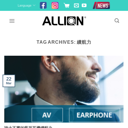
Skip
Language
to
content
TAG ARCHIVES:
續航力
22
Mar