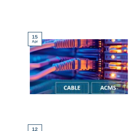
15
Apr
12