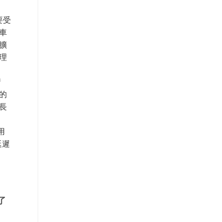
要受
車
擴
的理
術
效的
增長
：
使用
延遲
了