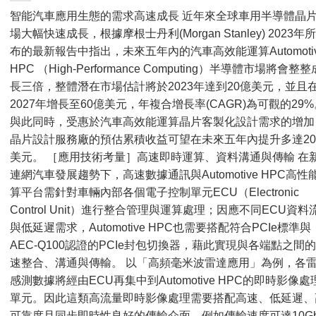
智能汽車應用生態的需求高速成長 近年來全球車用半導體晶
場大幅快速成長，根據摩根士丹利(Morgan Stanley) 2023年
布的最新報告中指出，未來五年內的汽車高效能運算Automoti
HPC （High-Performance Computing）半導體市場將會整整
長三倍，整體潛在市場估計將於2023年達到20億美元，並且
2027年增長至60億美元，年複合增長率(CAGR)為可觀的29%
與此同時，受惠於汽車高效能運算晶片客製化設計需求的增加
晶片設計服務廠的預估累積收益可望在未來五年內提升多達2
美元。 ［應用技術考量］高速即時運算、資料溝通與傳輸 在
連網汽車發展趨勢下，高速數據通訊與Automotive HPC高性
算平台需針對車輛內部各個電子控制單元ECU（Electronic
Control Unit）進行整合管理與運算處理；因應不同ECU資料
與低延遲需求，Automotive HPC也需要搭配符合PCIe標準與
AEC-Q100認證的PCIe封包切換器，藉此實現與各端點之間
速整合、溝通與傳輸。 以「高頻毫米波雷達應用」為例，各
感測數據將經由ECU再集中到Automotive HPC的即時影像處
單元。因此這類高流量即時影像處理需要搭配高速、低延遲、
可靠度且同步即時性良好的傳輸介面，例如傳輸速度可達10Gb