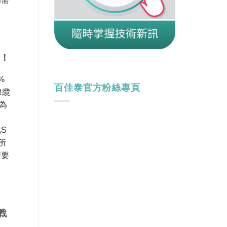
試！
%
百佳泰官方粉絲專頁
線纜
為
化S
所
麼要
戰