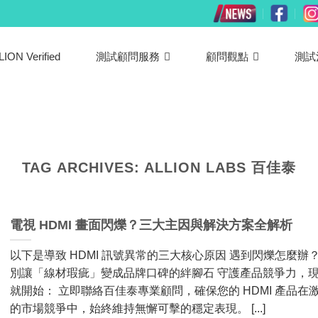
LION Verified
測試顧問服務
顧問觀點
測試
TAG ARCHIVES:
ALLION LABS 百佳泰
電視 HDMI 畫面閃爍？三大主因與解決方案全解析
以下是導致 HDMI 訊號異常的三大核心原因 遇到閃爍怎麼辦
別讓「線材瑕疵」變成品牌口碑的絆腳石 守護產品競爭力，
就開始： 立即聯絡百佳泰專業顧問，確保您的 HDMI 產品在
的市場競爭中，始終維持無懈可擊的穩定表現。 [...]