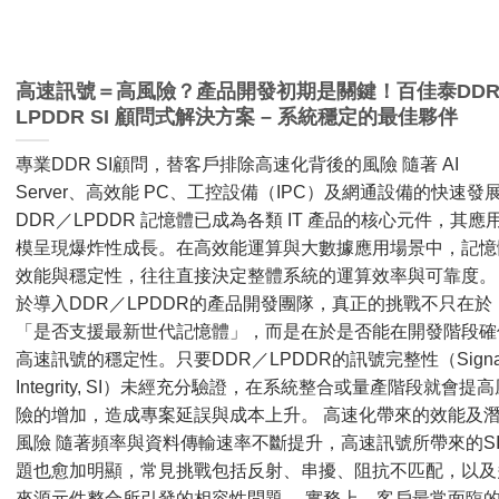
高速訊號＝高風險？產品開發初期是關鍵！百佳泰DDR
LPDDR SI 顧問式解決方案 – 系統穩定的最佳夥伴
專業DDR SI顧問，替客戶排除高速化背後的風險 隨著 AI
Server、高效能 PC、工控設備（IPC）及網通設備的快速發
DDR／LPDDR 記憶體已成為各類 IT 產品的核心元件，其應
模呈現爆炸性成長。在高效能運算與大數據應用場景中，記憶
效能與穩定性，往往直接決定整體系統的運算效率與可靠度。
於導入DDR／LPDDR的產品開發團隊，真正的挑戰不只在於
「是否支援最新世代記憶體」，而是在於是否能在開發階段確
高速訊號的穩定性。只要DDR／LPDDR的訊號完整性（Signa
Integrity, SI）未經充分驗證，在系統整合或量產階段就會提高
險的增加，造成專案延誤與成本上升。 高速化帶來的效能及
風險 隨著頻率與資料傳輸速率不斷提升，高速訊號所帶來的S
題也愈加明顯，常見挑戰包括反射、串擾、阻抗不匹配，以及
來源元件整合所引發的相容性問題。 實務上，客戶最常面臨