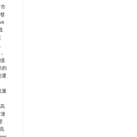
片市
所發
ve
成
在
。
，
0億
新的
能運
流量
的高
雷達
理
高
ps