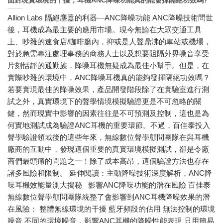
面對現實環境的干擾，耳機ANC降噪功能真的能發揮隔絕功效嗎?
Allion Labs 隔絕塵囂的利器―ANC降噪功能 ANC降噪技術問世
後，耳機成為最主要的應用市場。現今無論在大眾交通工具
上、吵雜的速食店/咖啡廳內，抑或是人聲鼎沸的車站或機場，
對於急需專注處理事務的商務人士以及想要阻隔外界噪音享受
片刻恬靜的通勤族，降噪耳機無疑成為最佳小幫手。但是，在
實際吵雜的環境中，ANC降噪耳機真的能夠發揮隔絕功效嗎？
若要實現最佳的降噪效果，產品開發階段除了在實驗室進行測
試之外，真實環境下的聲學情境模擬驗證更是不可忽略的關
鍵，然而現實中影響的因素往往是不可預測及控制，這也是為
何實地測試成為驗證ANC耳機的重要環節。不過，百佳泰投入
聲學驗證領域後的這些年來，無線數位聲學顧問團隊在與耳機
廠商的互動中，發現這個重要的真實環境模擬測試，卻是令廠
商們最頭痛的問題之一！除了成本高昂，這個驗證方法也存在
諸多風險和限制。 延伸閱讀：主動降噪技術深度解析，ANC降
噪耳機效能量測大揭秘 影響ANC降噪功能的潛在風險 百佳泰
無線數位聲學顧問團隊統整了會影響到ANC耳機降噪效果的潛
在風險： 整體無線環境的干擾 藍牙頻段的佔用 無法控制的環境
噪音 不同的環境噪音，影響ANC耳機的降噪性能表現 只用簡易