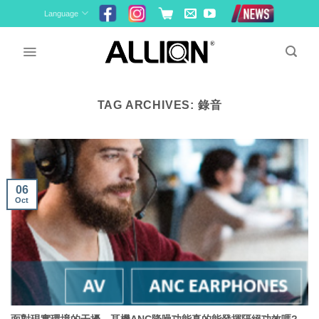
Skip
Language
to
content
TAG ARCHIVES:
錄音
06
Oct