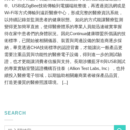
®、USB或ZigBee技術傳輸到電腦端統整後，再透過資訊網或是
Wi-Fi等方式傳輸到遠距醫療中心，形成完整的醫療資訊系統，
以持續記錄並監測患者的健康狀態。 如此的方式能讓醫療監測
變得更加簡單直效，使得醫療體系的專業人員能迅速確實掌握
待在家中患者們的身體狀況。因此Continua健康聯盟所倡議的技
術標準，已開始被相關儀器、裝置與周邊設備的製造商逐步採
納，畢竟透過CHA技術標準的認證背書，才能讓比一般產品更
需要注重品質與功能性的醫療電子設備，得到進一步的測試驗
證，也才更能讓消費者信服與支持。長期涉獵藍牙®與USB測試
的專業實驗室暨認證機構百佳泰（Allion Test Labs, Inc），也持
續投入醫療電子領域，以期協助相關廠商業者確保產品品質、
打造更優質的醫療照護環境。 [...]
SEARCH