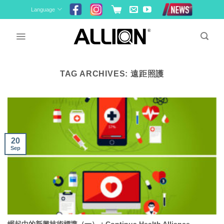
Skip
Language
to
content
TAG ARCHIVES:
遠距照護
20
Sep