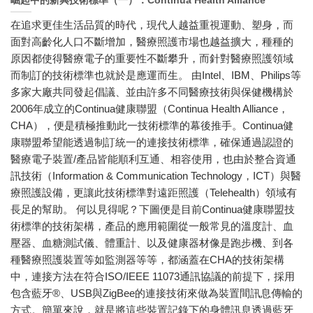
崛起中的新興技術標準（一）：Continua Health Alliance
在追求更佳生活品質的時代，現代人越益重視運動、塑身，而
面對高齡化人口不斷增加，醫療照護市場也越益擴大，種種的
原因都使得醫療電子的重要性不斷攀升，而針對醫療照護領域
而制訂的技術標準也就於是應運而生。 由Intel、IBM、Philips等
多家大廠共同發起倡議、並由許多不同醫療技術與保健機構於
2006年成立的Continua健康聯盟（Continua Health Alliance，
CHA），便是積極推動此一技術標準的幕後推手。Continua健
康聯盟希望能透過制訂統一的連接技術標準，確保通過認證的
醫療電子裝置/產品皆能順利互通、相容使用，也由於整合資通
訊技術（Information & Communication Technology，ICT）與醫
療照護設備，更讓此技術標準對遠距照護（Telehealth）領域有
長足的幫助。 何以見得呢？下圖便是目前Continua健康聯盟技
術標準的技術架構，產品的應用範圍從一般常見的溫度計、血
壓器、血糖測試儀、體重計、以及健康器材像是跑步機、到各
種醫療照護裝置等如監測器等等，都涵蓋在CHA的技術架構
中，連接方法在符合ISO/IEEE 11073通訊協議的前提下，採用
包含藍牙®、USB與ZigBee的連接技術來做為裝置間訊息傳輸的
方式。簡單來說，就是將這些裝置記錄下的身體訊息透過藍牙