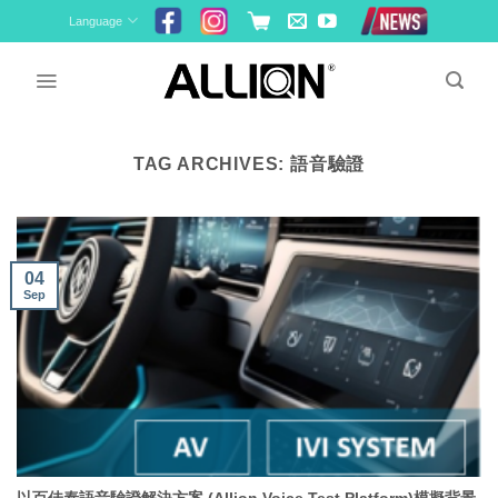
Skip
Language
to
content
TAG ARCHIVES:
語音驗證
04
Sep