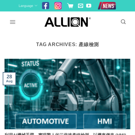
Skip
Language
to
content
TAG ARCHIVES:
產線檢測
28
Aug