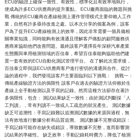
ECU的驗證上確保一致性、有效性，標準化且有效率地執行，
便成為許多ECU供應商的提升重點。 ECU廠商面臨的難題與挑
戰 傳統的ECU廠商在產線檢測上運作管理模式主要仰賴人工作
業，自然有許多亟待改進之處。以本次分享的個案為例，該客
戶為了提升ECU產線檢測上的效率，因此非常需要一個具備相
關專業知識，同時能夠有效溝通且理解客戶痛點的顧問服務供
應商來協助他們改善問題。最終該客戶選擇長年深耕汽車產業
生態圈與車用檢測領域的百佳泰，希望百佳泰能夠協助他們建
置一套有效的ECU自動化測試管理平台。 在了解此次需求後，
百佳泰立即與該ECU供應商客戶進行密切的溝通與合作。從討
論的過程中，我們發現該客戶主要面臨到以下挑戰： 挑戰一：
傳統產線驗證方法的侷限性 該客戶在過去的驗證方法仰賴於生
產線上全手動檢測以及手寫的記錄。然而這種方法卻存在著許
多侷限性，包含： 測試結果缺乏一致性：由於測試判斷採「人
工判讀」，常有判讀不一致或人工疏忽的狀況產生。 測試數據
缺乏可追溯性：手寫記錄難以追溯測試數據的來源與過程，無
法有效地進行數據分析和品質追溯。 測試數據不完整或錯誤：
手寫記錄可能存在缺失或錯誤，導致數據不完整，進而影響測
試結果的準確性。 缺乏效率：手動記錄耗時費力，降低了檢測