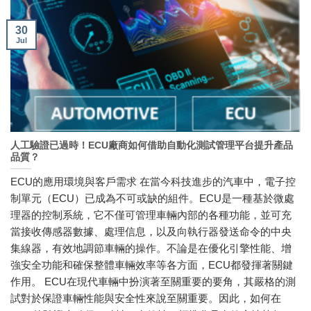
30
Jul
人工驗證已過時！ECU廠商如何借助自動化測試管理平台提升產品
品質？
ECU的應用環境與客戶需求 在當今科技進步的汽車中，電子控
制單元（ECU）已成為不可或缺的組件。ECU是一種基於微處
理器的控制系統，它不僅可管理車輛內部的各種功能，並可充
當接收傳感器數據、處理信息，以及向執行器發送命令的中央
集線器，有效地調節車輛的操作。不論是在優化引擎性能、增
強安全功能和確保整體車輛效率等各方面，ECU都發揮著關鍵
作用。 ECU在現代車輛中扮演著至關重要的要角，其嚴格的測
試對於保證車輛性能與安全性來說至關重要。因此，如何在