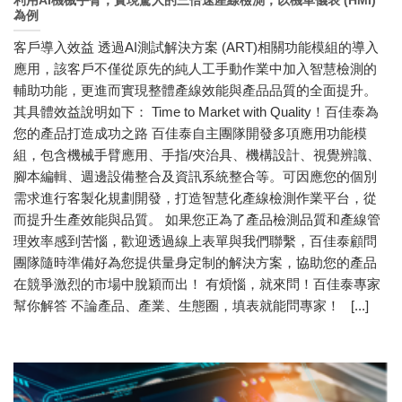
利用AI機械手臂，實現驚人的三倍速產線檢測，以機車儀表 (HMI)
為例
客戶導入效益 透過AI測試解決方案 (ART)相關功能模組的導入
應用，該客戶不僅從原先的純人工手動作業中加入智慧檢測的
輔助功能，更進而實現整體產線效能與產品品質的全面提升。
其具體效益說明如下： Time to Market with Quality！百佳泰為
您的產品打造成功之路 百佳泰自主團隊開發多項應用功能模
組，包含機械手臂應用、手指/夾治具、機構設計、視覺辨識、
腳本編輯、週邊設備整合及資訊系統整合等。可因應您的個別
需求進行客製化規劃開發，打造智慧化產線檢測作業平台，從
而提升生產效能與品質。 如果您正為了產品檢測品質和產線管
理效率感到苦惱，歡迎透過線上表單與我們聯繫，百佳泰顧問
團隊隨時準備好為您提供量身定制的解決方案，協助您的產品
在競爭激烈的市場中脫穎而出！ 有煩惱，就來問！百佳泰專家
幫你解答 不論產品、產業、生態圈，填表就能問專家！ [...]