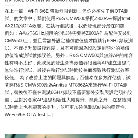
Wi-Fi6/6E OTA Test 與 SU/MU Power 特性
在上一篇「Wi-Fi 6/6E 帶動無限創新，但你必須先了解OTA測
試」的文章中，我們使用R&S CMW500搭配Z800A來探討Intel
AX210的OTA效能。在執行測試後，我們發現部分潛在問題。
例如：在執行6GHz頻段的測試時需要將Z800A作為配件安裝到
CMW500上，並且需額外設定補償數值後才能執行6GHz頻段測
試。不僅提升架設複雜度，且有可能因為沒設定到額外的補償
數值造成測試數據誤差。另外，R&S CMW500與無線AP的相容
性有時不太好，此狀況的發生會導致儀器很難與AP建立連線而
無法進行測試。最後在執行測試時間較長而導致執行測試效率
較低。 為了改善上述的問題與缺點，百佳泰在多方評估後，試
著將R&S CMW500改為Anritsu MT8862A來進行Wi-Fi OTA測
試，替換後不僅在測試6GHz頻段不需要額外安裝與設定額外設
備，且對於各家AP連線相容性大幅提升。除此之外，在整體測
試時間上也有顯著的提升，並可更加確保測試結果的穩定性。
Wi-Fi 6/6E OTA Test [...]