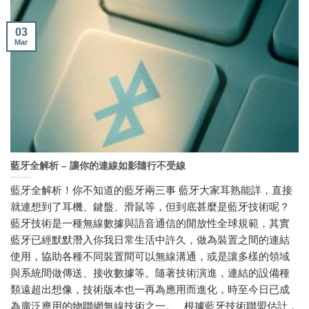
03
Mar
藍牙全解析 – 讓你的連線如影隨行不受線
藍牙全解析！你不知道的藍牙兩三事 藍牙大家耳熟能詳，直接
就連想到了耳機、鍵盤、滑鼠等，但到底甚麼是藍牙技術呢？
藍牙技術是一種無線數據與語音通信的開放性全球規範，其實
藍牙已經默默潛入你我日常生活中許久，做為裝置之間的連結
使用，協助各種不同裝置間可以無線溝通，或是讓多樣的領域
與系統間做傳送、接收數據等。隨著技術演進，連結的設備種
類遠超出想像，技術版本也一再為應用而進化，時至今日已成
為廣泛應用的物聯網無線技術之一。 根據藍牙技術聯盟估計，