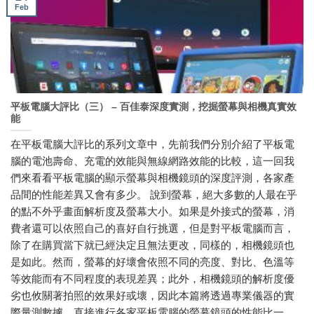
Feb
平板電腦大評比（三） – 百佳泰深度實測，挖掘螢幕與相機真實效
能
在平板電腦大評比的系列文章中，先前我們分別介紹了平板電
腦的電池壽命、充電的效能與無線網路效能的比較，這一回我
們來看看平板電腦的顯示螢幕與相機鏡頭的深度評測，各家產
品間的性能差異又會有多少。 說到螢幕，絕大多數的人最在乎
的點不外乎畫面解析度及螢幕大小。如果是外接式的螢幕，消
費者還可以依照自己的喜好自行挑選，但是對平板電腦而言，
除了在購買當下就已經決定且無法更改，同樣的，相機鏡頭也
是如此。然而，螢幕的好壞會依照不同的亮度、對比、色溫等
等效能而有不同程度的表現差異；此外，相機鏡頭的解析度優
劣也攸關著拍照的效果好或壞，因此本篇將透過專業儀器的實
際量測數據，直接進行各家平板電腦的螢幕鏡頭的性能比一