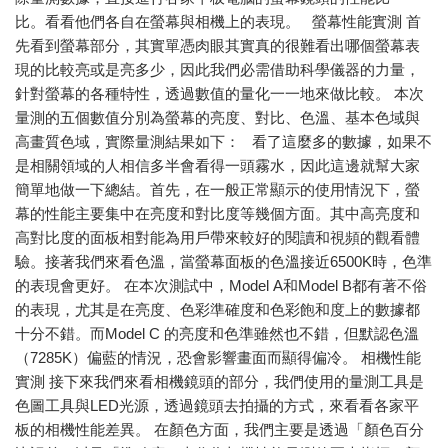
比。看看他們各自在螢幕與相機上的表現。 螢幕性能實測 首
先看到螢幕部分，其實單憑肉眼其實真的很難看出哪個螢幕表
現的比較亮或是亮多少，因此我們必需借助科學儀器的力量，
針對螢幕的各種特性，透過數值的量化一一地來做比較。 本次
量測的五個數值分別為螢幕的亮度、對比、色溫、基本色域與
高畫質色域，實際量測結果如下： 看了這麼多的數據，如果不
是相關領域的人相信多半會看得一頭霧水，因此這邊就幫大家
簡單地做一下總結。首先，在一般正常顯示的使用情況下，螢
幕的性能主要集中在亮度和對比度等幾個方面。其中高亮度和
高對比度的面板相對能為用戶帶來較好的閱讀和視頻的觀看體
驗。接著我們來看色溫，當螢幕面板的色溫接近6500K時，色準
的表現會更好。 在本次測試中，Model A和Model B都有著不俗
的表現，尤其是在亮度、色彩準確度和色彩飽和度上的數據都
十分不錯。而Model C 的亮度和色準雖然也不錯，但默認色溫
（7285K）偏藍的情況，恐會影響畫面而顯得偏冷。 相機性能
實測 接下來我們來看相機鏡頭的部分，我們使用的量測工具是
色圖工具與LED光源，透過鏡頭去拍攝的方式，來看看各家平
板的相機性能差異。 在顏色方面，我們主要是透過「顏色百分