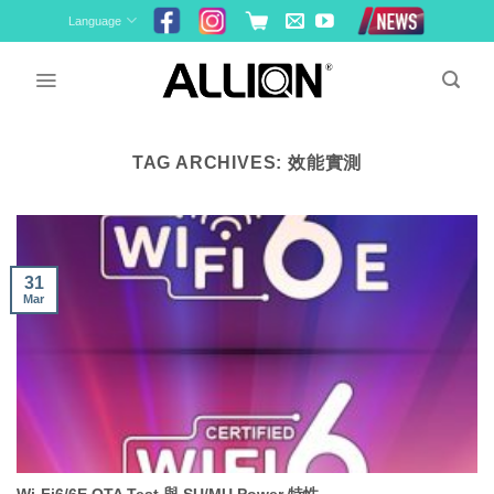
Skip
Language
to
content
TAG ARCHIVES:
效能實測
31
Mar