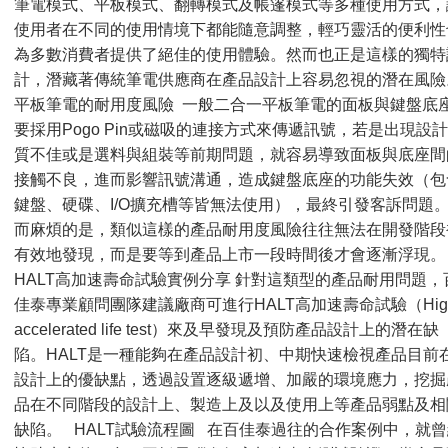
筆電模式、平板模式、翻轉模式及帳篷模式等多種使用方式，
使用者在不同的使用情境下都能隨意調整，輕巧靈活的便利性
為多數消費者提供了絕佳的使用體驗。然而也正是這樣的獨特
計，潛藏著傳統筆電供應商在產品設計上容易忽視的潛在風
平板筆電的耐用度風險 一般二合一平板筆電的面板與鍵盤底
要採用Pogo Pin或磁吸的連接方式來傳遞訊號，若是出現設
質不佳或是選料與組裝等前期問題，就容易導致面板與底座間
接觸不良，進而影響訊號溝通，造成鍵盤底座的功能失效（包
鍵盤、硬碟、I/O擴充槽等皆無法使用），最終引發客訴問題
而麻煩的是，類似這樣的產品耐用度風險往往無法在開發階段
有效地發現，而是要等到產品上市一段時間後才會逐漸浮現
HALT高加速壽命試驗實例分享 針對這類型的產品耐用問題，
佳泰專業顧問團隊建議廠商可進行HALT高加速壽命試驗（High
accelerated life test）來及早發現及預防產品設計上的潛在缺
陷。HALT是一種能夠在產品設計初、中期快速檢視產品目前
設計上的優缺點，透過設置逐級遞增、加嚴的環境應力，挖掘
品在不同階段的設計上、製造上及以及使用上等產品弱點及相
缺陷。 HALT試驗流程圖 在百佳泰過往的合作案例中，就曾