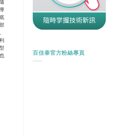
隨
導
底
部
、
利
型
百佳泰官方粉絲專頁
也