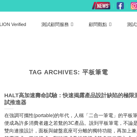
LION Verified
測試顧問服務
顧問觀點
測試
TAG ARCHIVES:
平板筆電
HALT高加速壽命試驗：快速揭露產品設計缺陷的極限
試推進器
在強調可攜性(portable)的年代，人稱「二合一筆電」的平板
便成為許多消費者趨之若鶩的3C產品。說到平板筆電，不論
雙向連接設計，面板與鍵盤底座可分離的獨特功能，再加上兼