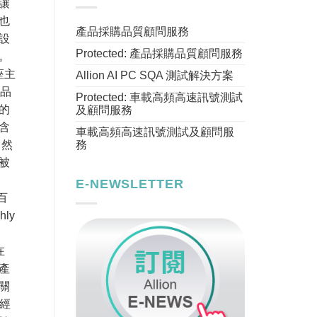
讓
也
產品採購品質顧問服務
設
Protected: 產品採購品質顧問服務
險。
座主
Allion AI PC SQA 測試解決方案
計品
Protected: 車載高頻高速訊號測試
的
及顧問服務
含
車載高頻高速訊號測試及顧問服
務
。然
被
。
E-NEWSLETTER
百
ly
在
產
關
經