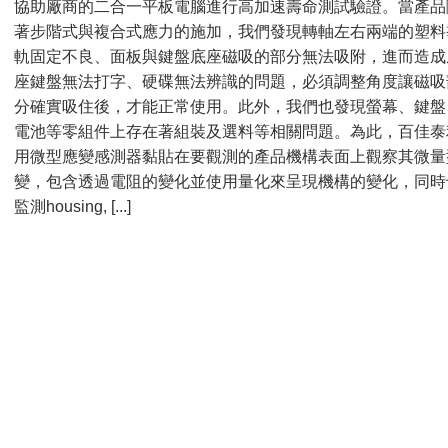
協助廠商的二合一平板電腦進行高加速壽命測試驗證。當產品
著步階式與複合式應力的施加，我們發現轉軸左右兩端的塑料
軌固定不良、面板與鍵盤底座磁吸的部分無法吸附，進而造成
座鍵盤無法打字、硬碟無法辨識的問題，必須調整角度讓磁吸
分確實吸住後，才能正常使用。此外，我們也發現螢幕、鍵盤
電池等零組件上存在著組裝及選料等相關問題。為此，百佳泰
用微型應變感測器黏貼在要觀測的產品機構表面上觀察其微量
變，包含透過電阻的變化並使用量化來呈現機構的變化，同時
監測housing, [...]