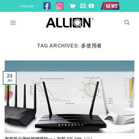
Skip
Language
to
content
TAG ARCHIVES:
多使用者
24
Jul