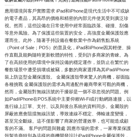
破解金屬外殼的Wi-Fi困境！完美打造高性能iPad/iPhone保護殼
應用環境與客戶實際需求 iPad和iPhone是現代生活中不可或缺
的電子產品，其高昂的價格和精密的內部元件使其受到廣泛珍
視。然而，這些設備在日常使用中經常面臨跌落、碰撞、刮傷
等意外風險。為了保護這些裝置的安全，高強度金屬保護殼應
運而生。此外，隨著手持設備在餐飲業中作為銷售點系統
（Point of Sale；POS）的普及化，iPad和iPhone因其輕便、操
作直觀及能夠隨時更新軟體的特性，受到許多商家的青睞。為
了在高頻使用的環境中保持設備的穩定運作，並防止在繁忙的
餐飲場景中遭受損壞或被竊，多數的商家選擇為其iPad/iPhone
裝上防盜型金屬保護殼。 金屬保護殼帶來驚人的商機，卻面臨
各種挑戰 金屬保護殼的需求為周邊配件廠商帶來可觀的商機，
然而，金屬殼對無線訊號的干擾卻是一個不容忽視的問題。例
如iPad/iPhone在POS系統中主要仰賴Wi-Fi或行動網路連接，以
進行線上訂單、支付、以及與後台系統的資料同步。金屬殼的
屏蔽效應會阻擋無線訊號，導致連線不穩定、傳輸速度變慢，
甚至完全斷線。這不僅影響了商家的營運效率，也可能造成顧
客的不滿。 客戶的問題與難處 因應市場的需求，一家專業保護
殼製造商特別為這樣的商機開發設計iPad/iPhone金屬保護殼，