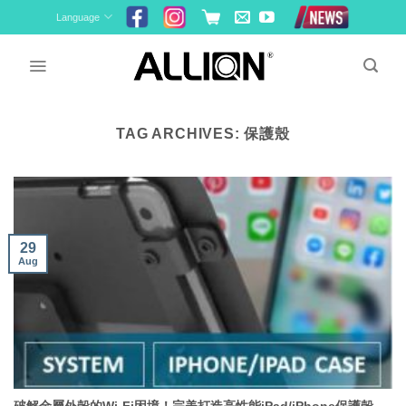
Skip
Language
to
content
TAG ARCHIVES:
保護殼
29
Aug