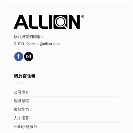
HDCP 認證顧問服
智慧家庭生態圈與
運動健身與健康裝
智慧家庭生態圈與
運動健身與健康裝
Wi-SUN
務
Wi-SUN
裝置顧問服務
置顧問服務
裝置顧問服務
置顧問服務
Allion Audio-Video
HMI 自動化測試解
全方位自動化 AI 信
AI 自動化測試顧問
In-Car VATP 自動
決方案 (In-Vehicle
號完整性量測系統
In-Car VATP 自動
Allion AI PC SQA
歡迎與我們聯繫：
服務
化測試解決方案
System)
化測試解決方案
(AEMS Series)
測試解決方案
e-mail:
service@allion.com
關於百佳泰
BBF.398 Wi-Fi
BBF.398 Wi-Fi
HDMI 認證顧問服
VESA DisplayHDR
Performance 認證
Thread 認證顧問服
Performance 認證
Thread 認證顧問服
公司簡介
務
認證顧問服務
顧問服務
務
顧問服務
務
組織歷程
線纜與連結器全方
智慧語音應用生態
智慧語音應用生態
優勢能力
位解決方案40G
系體驗情境顧問服
系體驗情境顧問服
人才招募
(ACMS4)
務
務
ESG永續發展