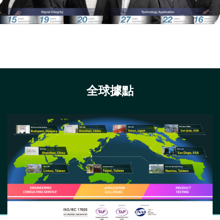
服務
測試解決方案
(AEMS Series)
測試解決方案
(ACMS4)
電信商全方位顧問
電信商全方位顧問
BBF.398 Wi-Fi
服務
Radio Frequency
服務
Radio Frequency
全球據點
運動健身與健康裝
相機影像品質驗證
Performance 認證
Thread 認證顧問服
(RFT/RFP/RFQ/供
CarPlay 認證顧問
Thunderbolt 認證
(RF) 無線通訊顧問
(RFT/RFP/RFQ/供
(RF) 無線通訊顧問
置顧問服務
顧問服務
顧問服務
務
應商資格審查)
顧問服務
服務
Wi-SUN
服務
應商資格審查)
服務
HMI 自動化測試解
全方位自動化 AI 信
決方案 (In-Vehicle
號完整性量測系統
System)
(AEMS Series)