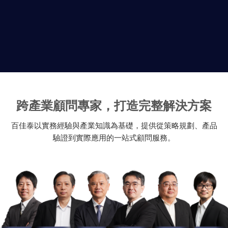
跨產業顧問專家，打造完整解決方案
USB 充電生態圈顧
Wi‑Fi / Bluetooth
Wi‑Fi / Bluetooth
Wi‑Fi / Bluetooth
PCI Express &
百佳泰以實務經驗與產業知識為基礎，提供從策略規劃、產品
輸入裝置效能驗證
bluetooth 認證顧問
Ethernet 認證顧問
Interoperability 顧
在地實車路測顧問
Interoperability 顧
問與產品客訴支援
Interoperability 顧
AI Server 使用者情
AI Server 使用者情
驗證到實際應用的一站式顧問服務。
Wi-Fi 認證顧問服務
Wi-Fi 認證顧問服務
Wi-Fi 認證顧問服務
SSD 顧問計畫
顧問服務
Wi-Fi 認證顧問服務
服務方案
問服務
問服務
問服務
服務
服務
服務
USB 諮詢服務計畫
USB 諮詢服務計畫
USB 諮詢服務計畫
境模擬解決方案
境模擬解決方案