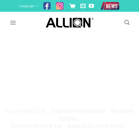
Skip
Language
to
content
自 1991 年創立以來，百佳泰深耕生態系建構顧問、產品驗證與
認證服務，
為全球客戶提供專業支援，累積超過 200 萬項專案經驗。