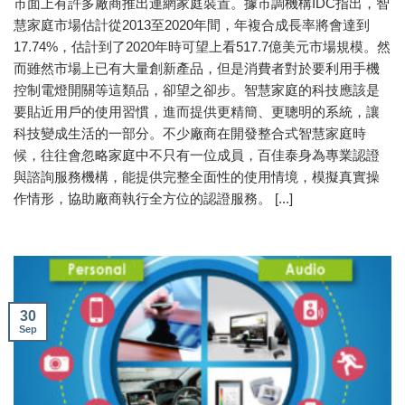
市面上有許多廠商推出連網家庭裝置。據市調機構IDC指出，智
慧家庭市場估計從2013至2020年間，年複合成長率將會達到
17.74%，估計到了2020年時可望上看517.7億美元市場規模。然
而雖然市場上已有大量創新產品，但是消費者對於要利用手機
控制電燈開關等這類品，卻望之卻步。智慧家庭的科技應該是
要貼近用戶的使用習慣，進而提供更精簡、更聰明的系統，讓
科技變成生活的一部分。不少廠商在開發整合式智慧家庭時
候，往往會忽略家庭中不只有一位成員，百佳泰身為專業認證
與諮詢服務機構，能提供完整全面性的使用情境，模擬真實操
作情形，協助廠商執行全方位的認證服務。 [...]
30
Sep