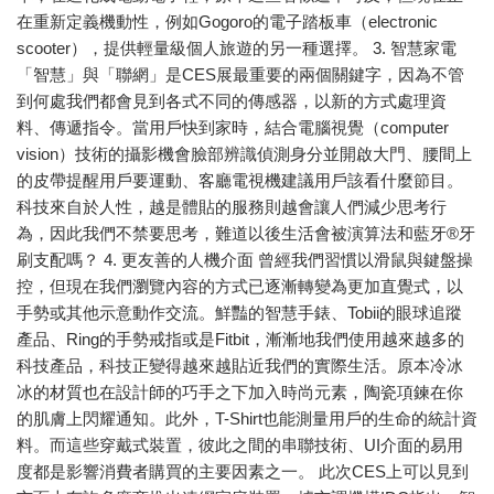
在重新定義機動性，例如Gogoro的電子踏板車（electronic
scooter），提供輕量級個人旅遊的另一種選擇。 3. 智慧家電
「智慧」與「聯網」是CES展最重要的兩個關鍵字，因為不管
到何處我們都會見到各式不同的傳感器，以新的方式處理資
料、傳遞指令。當用戶快到家時，結合電腦視覺（computer
vision）技術的攝影機會臉部辨識偵測身分並開啟大門、腰間上
的皮帶提醒用戶要運動、客廳電視機建議用戶該看什麼節目。
科技來自於人性，越是體貼的服務則越會讓人們減少思考行
為，因此我們不禁要思考，難道以後生活會被演算法和藍牙®牙
刷支配嗎？ 4. 更友善的人機介面 曾經我們習慣以滑鼠與鍵盤操
控，但現在我們瀏覽內容的方式已逐漸轉變為更加直覺式，以
手勢或其他示意動作交流。鮮豔的智慧手錶、Tobii的眼球追蹤
產品、Ring的手勢戒指或是Fitbit，漸漸地我們使用越來越多的
科技產品，科技正變得越來越貼近我們的實際生活。原本冷冰
冰的材質也在設計師的巧手之下加入時尚元素，陶瓷項鍊在你
的肌膚上閃耀通知。此外，T-Shirt也能測量用戶的生命的統計資
料。而這些穿戴式裝置，彼此之間的串聯技術、UI介面的易用
度都是影響消費者購買的主要因素之一。 此次CES上可以見到