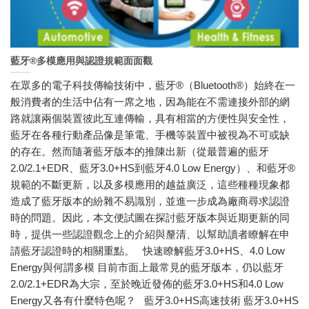
藍牙®多模應用與認證規範面面觀
在眾多的電子科技傳輸技術中，藍牙®（Bluetooth®）始終在一
般消費者的生活中佔有一席之地，因為能在不需連接外部的網
路就讓兩個裝置彼此互連傳輸，具有相當的方便性與安全性，
藍牙在各種行動產品像是筆電、手機等裝置中被視為不可或缺
的存在。然而隨著藍牙版本的推陳出新（從最普遍的藍牙
2.0/2.1+EDR、藍牙3.0+HS到藍牙4.0 Low Energy）、和藍牙®
規範的不斷更新，以及多模應用的越益廣泛，這些種種現象都
造成了藍牙版本的紛雜不易識別，並進一步成為廠商尋求認證
時的問題。因此，本文便試圖在探討藍牙版本與近期更新的同
時，提供一些認證觀念上的介紹與釐清、以幫助讀者瞭解在申
請藍牙認證時的相關重點。 快速瞭解藍牙3.0+HS、4.0 Low
Energy與何謂多模 目前市面上最常見的藍牙版本，仍以藍牙
2.0/2.1+EDR為大宗，至於晚近發佈的藍牙3.0+HS和4.0 Low
Energy又各有什麼特色呢？ 藍牙3.0+HS高速技術 藍牙3.0+HS