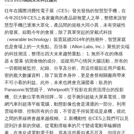
CES 2015揭開未來科技趨勢
往年在國際消費性電子展（CES）發光發熱的智慧型手機，在
今年2015年CES上各家廠商的產品卻無驚人之舉，整體來說智
慧型手機已逐漸大眾化，產品間的規格大同小異，未有突破性
的發展。綜觀今年的會展，除了異軍突起的穿戴式科技
（wearable technology）裝置延續2014年的熱潮外，智慧家庭
也是會場上的一大焦點。百佳泰（Allion Labs, Inc.）聚焦於尖端
的科技潮流，整理出四大未來趨勢重點： 1. 無所不在的傳感
器 & 螢幕 偵測食物的成分、追蹤用戶心情與大腦活動，所有的
一切都能被監控、紀錄、分享及分析。而這些最貼近用戶最私
密的龐大數據資料，除了裝置本身外，更是會替相關廠商帶來
不可小看的利益。此外，未來也將會充滿螢幕：臥房的
Panasonic智慧鏡子、Whirlpool向下投影在廚房流理台的投影
機、巨大數位零售商招牌…等，從手腕到超級大屏幕電視，聯
網汽車到超薄平板電腦，動態影像也會是溝通的一部分。利用
雲端串聯、控制所有的介面，不管是手持裝置或是桌機，彼此
之間的界線將會越來越模糊。 2. 新機動性 在CES上我們可以見
證到許多新的突破。從電動滑板車的尺寸變成電動單輪腳踏
車，在進化成電動電子鞋，原本這些看似遙不可及，但現在正