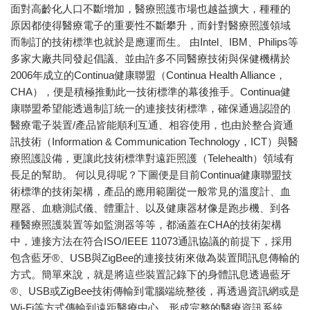
面對高齡化人口不斷增加，醫療照護市場也越益擴大，種種的
原因都使得醫療電子的重要性不斷攀升，而針對醫療照護領域
而制訂的技術標準也就於是應運而生。 由Intel、IBM、Philips等
多家大廠共同發起倡議、並由許多不同醫療技術與保健機構於
2006年成立的Continua健康聯盟（Continua Health Alliance，
CHA），便是積極推動此一技術標準的幕後推手。Continua健
康聯盟希望能透過制訂統一的連接技術標準，確保通過認證的
醫療電子裝置/產品皆能順利互通、相容使用，也由於整合資通
訊技術（Information & Communication Technology，ICT）與醫
療照護設備，更讓此技術標準對遠距照護（Telehealth）領域有
長足的幫助。 何以見得呢？下圖便是目前Continua健康聯盟技
術標準的技術架構，產品的應用範圍從一般常見的溫度計、血
壓器、血糖測試儀、體重計、以及健康器材像是跑步機、到各
種醫療照護裝置等如監測器等等，都涵蓋在CHA的技術架構
中，連接方法在符合ISO/IEEE 11073通訊協議的前提下，採用
包含藍牙®、USB與ZigBee的連接技術來做為裝置間訊息傳輸的
方式。簡單來說，就是將這些裝置記錄下的身體訊息透過藍牙
®、USB或ZigBee技術傳輸到電腦端統整後，再透過資訊網或是
Wi-Fi等方式傳輸到遠距醫療中心，形成完整的醫療資訊系統，