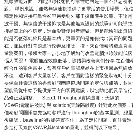
無線效能方面；因此無線技術的可靠性絕對是一個不容忽視的
題。 舉例來說，雖然無線連接提供了更靈活的使用場景，但
穩定性和連接可靠性卻容易受到外部干擾而產生影響。不論是
波干擾、無線信號干擾抑或是其他無線設備的競爭都可能導致
接品質上的不穩定，進而影響使用者體驗。但是能檢測出無線
能是否低落純粹只是基本功，更重要的是如何找出真正的問題
在，並且針對問題進行改善及排除。接下來百佳泰將透過真實
量測案例，帶領大家一步步地了解如何改善電腦無線效能低落
惱人問題！ 電腦無線效能低落，除錯與改善實例分享 在百佳
經合作的案例當中，曾有客戶的電腦產品在上市後因為無線效
不佳，遭到客戶大量客訴。客戶在面對這樣的緊急狀況時十分
要像百佳泰這樣的專業顧問團隊協助問題的定位與釐清，並且
望能夠從中給予提供第三方的客觀建議，以協助他們及早進行
品修正及調整。 Step.1 Throughput實際量測：天線的
VSWR(電壓駐波比) 與Isolation(天線隔離度) 針對此次個案，
佳泰顧問團隊首先協助客戶進行Throughput的基本量測。經
後確認，baseline的數據確實不佳；為了定位問題，百佳泰進
步進行天線的VSWR與Isolation量測，並得到以下結果。