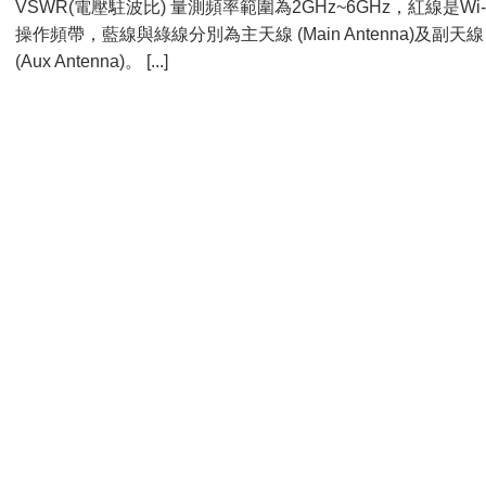
VSWR(電壓駐波比) 量測頻率範圍為2GHz~6GHz，紅線是Wi-
操作頻帶，藍線與綠線分別為主天線 (Main Antenna)及副天線
(Aux Antenna)。 [...]