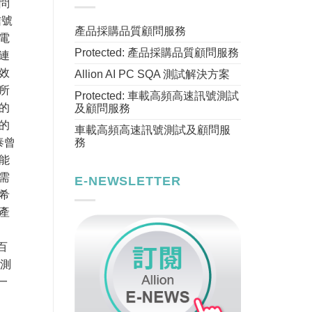
問
信號
產品採購品質顧問服務
電
Protected: 產品採購品質顧問服務
連
效
Allion AI PC SQA 測試解決方案
所
Protected: 車載高頻高速訊號測試
的
及顧問服務
的
車載高頻高速訊號測試及顧問服
務
泰曾
能
需
E-NEWSLETTER
希
產
百
量測
一