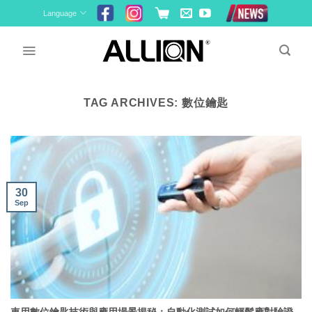
Skip
Language
to
content
TAG ARCHIVES:
數位鑰匙
30
Sep