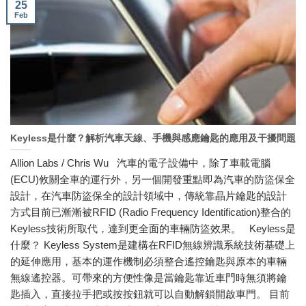
25
Feb
Keyless是什麼？解析汽車天線、手機與感應鑰匙的應用及干擾問題
Allion Labs / Chris Wu 汽車的電子設備中，除了車載電腦
(ECU)攸關全車的運行外，另一個開發重點即為汽車的防盜保全
設計，在汽車防盜保全的設計領域中，傳統靠晶片鑰匙的設計
方式目前已漸漸被RFID (Radio Frequency Identification)整合的
Keyless技術所取代，達到更全面的車輛防盜效果。 Keyless是
什麼？ Keyless System是建構在RFID無線辨識系統技術基礎上
的延伸應用，基本的運作機制必須整合遙控鑰匙與原本的車輛
無線遙控器。可帶來的方便性像是當鑰匙靠近車門時無須將鑰
匙插入，直接拉手把或按按鈕就可以自動解鎖開啟車門。 目前