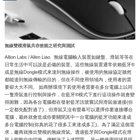
無線雙模滑鼠共存效能之研究與測試
Allion Labs / Allen Liao 無線電腦輸入裝置如鍵盤、滑鼠等等在
日常生活中可以說是必備的裝置。這些無線裝置通常依賴藍牙®
或是無線Dongle模式來達到無線操作，被使用的無線協定雖然
都能達到無線傳輸的目的，但在不同使用領域內，使用者的需
要卻大大不同。 如商辦環境下若使用者需要在多台電腦上以同
一隻滑鼠進行控制與操作，在藍牙®模式下進行這項操作就會變
得困難，因為各台電腦都在發射藍牙訊號嘗試與滑鼠做連接(你
一定都先配對過了)，但滑鼠又沒有螢幕可以選擇你要連接哪台
電腦，最終就會造成你要關閉其中一台電腦的藍牙功能來達成
多台電腦控制(你真的花了很多工來達成多工)。為了滿足這個需
求，廠商就推出雙模的無線滑鼠。透過藍牙與Dongle模式在滑
鼠上能夠自由切換，便解決了上述問題。 另一種使用領域是現