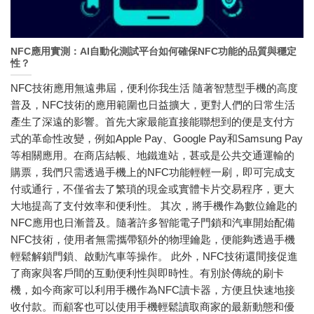
NFC應用實測：AI自動化測試平台如何確保NFC功能的品質與穩定
性？
NFC技術應用無遠弗屆，便利你我生活 隨著智慧型手機的高度
普及，NFC技術的應用範圍也日益擴大，更對人們的日常生活
產生了深遠的影響。首先大家最能直接能聯想到的便是支付方
式的革命性改變，例如Apple Pay、Google Pay和Samsung Pay
等相關應用。在商店結帳、地鐵進站，甚或是公共交通運輸的
購票，我們只需透過手機上的NFC功能輕輕一刷，即可完成支
付或通行，不僅省去了繁瑣的現金或實體卡片交易程序，更大
大地提高了支付效率和便利性。 其次，將手機作為數位鑰匙的
NFC應用也日漸普及。隨著許多智能電子門鎖和汽車開始配備
NFC技術，使用者無需攜帶額外的物理鑰匙，便能夠透過手機
輕鬆解鎖門鎖、啟動汽車等操作。 此外，NFC技術還間接促進
了商家與客戶間的互動便利性與即時性。有別於傳統的刷卡
機，如今商家可以利用手機作為NFC讀卡器，方便且快速地接
收付款。而顧客也可以使用手機輕鬆讀取商家的最新動態和優