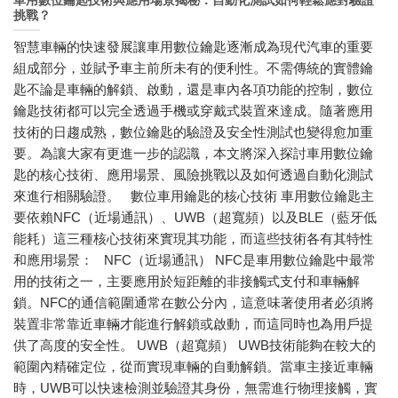
車用數位鑰匙技術與應用場景揭秘：自動化測試如何輕鬆應對驗證
挑戰？
智慧車輛的快速發展讓車用數位鑰匙逐漸成為現代汽車的重要
組成部分，並賦予車主前所未有的便利性。不需傳統的實體鑰
匙不論是車輛的解鎖、啟動，還是車內各項功能的控制，數位
鑰匙技術都可以完全透過手機或穿戴式裝置來達成。隨著應用
技術的日趨成熟，數位鑰匙的驗證及安全性測試也變得愈加重
要。為讓大家有更進一步的認識，本文將深入探討車用數位鑰
匙的核心技術、應用場景、風險挑戰以及如何透過自動化測試
來進行相關驗證。 數位車用鑰匙的核心技術 車用數位鑰匙主
要依賴NFC（近場通訊）、UWB（超寬頻）以及BLE（藍牙低
能耗）這三種核心技術來實現其功能，而這些技術各有其特性
和應用場景： NFC（近場通訊） NFC是車用數位鑰匙中最常
用的技術之一，主要應用於短距離的非接觸式支付和車輛解
鎖。NFC的通信範圍通常在數公分內，這意味著使用者必須將
裝置非常靠近車輛才能進行解鎖或啟動，而這同時也為用戶提
供了高度的安全性。 UWB（超寬頻） UWB技術能夠在較大的
範圍內精確定位，從而實現車輛的自動解鎖。當車主接近車輛
時，UWB可以快速檢測並驗證其身份，無需進行物理接觸，實