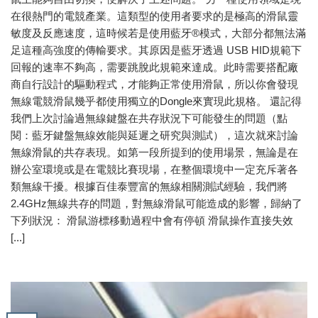
在很熱門的電競產業。這類型的使用者要求的是極高的滑鼠靈
敏度及反應速度，這時候若是使用藍牙®模式，大部分都無法滿
足這種高強度的傳輸要求。其原因是藍牙透過 USB HID規範下
回報的速率不夠高，需要跳脫此規範來達成。此時需要搭配廠
商自行設計的驅動程式，才能夠正常使用滑鼠，所以你會發現
無線電競滑鼠幾乎都使用獨立的Dongle來實現此規格。 還記得
我們上次討論過無線鍵盤在共存狀況下可能發生的問題（點
閱：藍牙鍵盤無線效能與延遲之研究與測試），這次就來討論
無線滑鼠的共存表現。如第一段所提到的使用場景，無論是在
辦公室環境或是在電競比賽現場，在整個環境中一定充斥著各
類無線干擾。根據百佳泰豐富的無線相關測試經驗，我們將
2.4GHz無線共存的問題，對無線滑鼠可能造成的影響，歸納了
下列狀況： 滑鼠游標移動過程中會有停頓 滑鼠操作直接失效
[...]