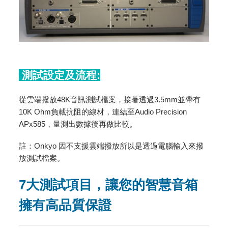
測試設定及流程:
從雲端撥放48K音訊測試檔案，接著透過3.5mm並帶有
10K Ohm負載抗阻的線材，連結至Audio Precision
APx585，量測出數據後再做比較。
註：Onkyo 因不支援雲端撥放所以是透過電腦輸入來撥
放測試檔案。
7
大
測試項目，讓您的智慧音箱
擁有高品質保證