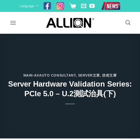
Skip
Language
to
content
MAIN-AI/AUTO CONSULTANT
,
SERVER文章
,
技術文庫
Server Hardware Validation Series:
PCIe 5.0 – U.2測試治具(下)