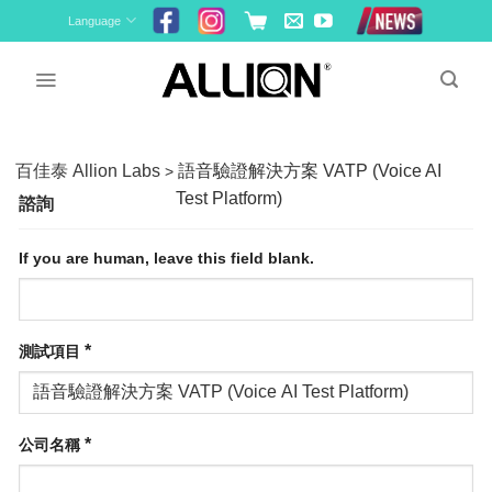
Skip
Language
to
content
百佳泰 Allion Labs
語音驗證解決方案 VATP (Voice AI
>
Test Platform)
諮詢
If you are human, leave this field blank.
*
測試項目
*
公司名稱