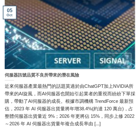
05
Oct
伺服器訊號品質不良所帶來的潛在風險
近來伺服器產業最熱門的話題莫過於由ChatGPT加上NVIDIA所
帶來的AI旋風，而AI伺服器也開始引起業者的重視而紛紛下單採
購，帶動了AI伺服器的成長。根據市調機構 TrendForce 最新預
估，2023 年 AI 伺服器出貨量將年增38.4%(約達 120 萬台)，占
整體伺服器出貨量近 9%；2026 年更將佔 15%，同步上修 2022
～2026 年 AI 伺服器出貨量年複合成長率由 [...]