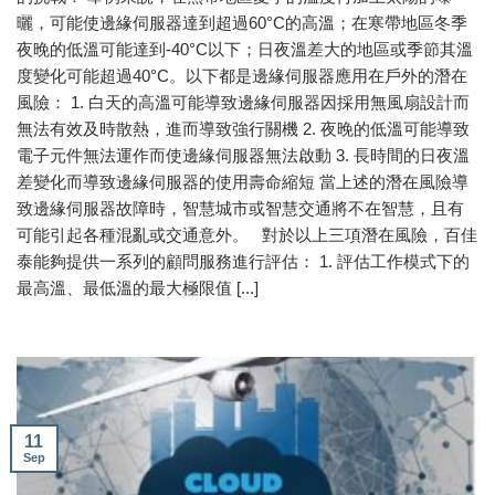
曬，可能使邊緣伺服器達到超過60°C的高溫；在寒帶地區冬季
夜晚的低溫可能達到-40°C以下；日夜溫差大的地區或季節其溫
度變化可能超過40°C。以下都是邊緣伺服器應用在戶外的潛在
風險： 1. 白天的高溫可能導致邊緣伺服器因採用無風扇設計而
無法有效及時散熱，進而導致強行關機 2. 夜晚的低溫可能導致
電子元件無法運作而使邊緣伺服器無法啟動 3. 長時間的日夜溫
差變化而導致邊緣伺服器的使用壽命縮短 當上述的潛在風險導
致邊緣伺服器故障時，智慧城市或智慧交通將不在智慧，且有
可能引起各種混亂或交通意外。 對於以上三項潛在風險，百佳
泰能夠提供一系列的顧問服務進行評估： 1. 評估工作模式下的
最高溫、最低溫的最大極限值 [...]
11
Sep