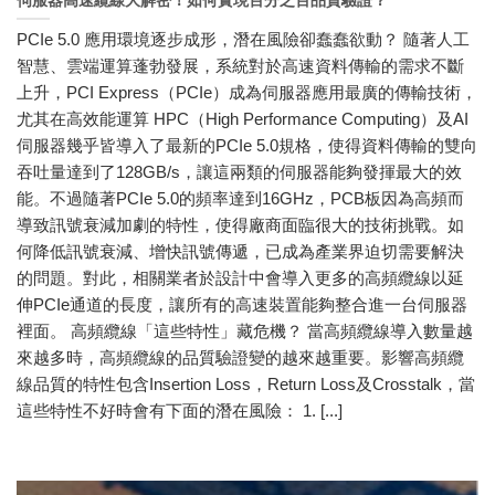
伺服器高速纜線大解密！如何實現百分之百品質驗證？
PCIe 5.0 應用環境逐步成形，潛在風險卻蠢蠢欲動？ 隨著人工
智慧、雲端運算蓬勃發展，系統對於高速資料傳輸的需求不斷
上升，PCI Express（PCIe）成為伺服器應用最廣的傳輸技術，
尤其在高效能運算 HPC（High Performance Computing）及AI
伺服器幾乎皆導入了最新的PCIe 5.0規格，使得資料傳輸的雙向
吞吐量達到了128GB/s，讓這兩類的伺服器能夠發揮最大的效
能。不過隨著PCIe 5.0的頻率達到16GHz，PCB板因為高頻而
導致訊號衰減加劇的特性，使得廠商面臨很大的技術挑戰。如
何降低訊號衰減、增快訊號傳遞，已成為產業界迫切需要解決
的問題。對此，相關業者於設計中會導入更多的高頻纜線以延
伸PCIe通道的長度，讓所有的高速裝置能夠整合進一台伺服器
裡面。 高頻纜線「這些特性」藏危機？ 當高頻纜線導入數量越
來越多時，高頻纜線的品質驗證變的越來越重要。影響高頻纜
線品質的特性包含Insertion Loss，Return Loss及Crosstalk，當
這些特性不好時會有下面的潛在風險： 1. [...]