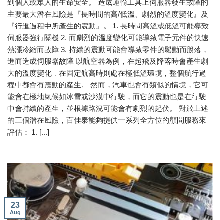
到個人或眾人的生命安全。 造成運輸工具上伺服器發生故障的
主要最大潛在風險是『長時間的高/低溫、劇烈的溫度變化』及
『行進過程中所產生的震動』。 1. 長時間高溫或低溫可能導致
伺服器強行關機 2. 而劇烈的溫度變化可能導致電子元件的快速
熱漲冷縮而故障 3. 持續的震動可能會導致零件的鬆動而脫落，
進而造成伺服器故障 以航空器為例，在起飛及降落時會產生劇
大的溫度變化，在固定航高時則處在極低溫環境，整個航行過
程中都會有震動的產生。 然而，汽車也會有類似的情境，它可
能會在極地氣候如冰雪或沙漠中行駛，而它的震動也是在行駛
中會持續的產生，並根據路況可能會有劇烈的起伏。 對於上述
的三個潛在風險，百佳泰能夠提供一系列全方位的顧問服務來
評估： 1. [...]
23
Aug