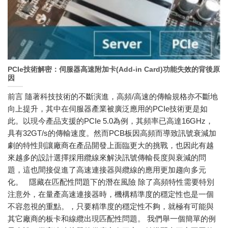
PCIe技術解密：伺服器高速附加卡(Add-in Card)功能失效的背後原
因
前言 隨著科技技術的不斷演進，高頻/高速的傳輸規格亦不斷地
向上提升，其中在伺服器產業被廣泛應用的PCIe技術更是如
此。以現今產品支援的PCIe 5.0為例，其頻率已高達16GHz，
具有32GT/s的傳輸速度。然而PCB板因高頻而導致訊號衰減加
劇的特性則讓廠商在產品開發上面臨更大的挑戰，也因此有越
來越多的設計選擇採用纜線來解決訊號傳輸長度與衰減的問
題，這也間接促進了高速連接器與纜線的應用更加趨向多元
化。 隱藏在匹配性問題下的潛在風險 除了高頻特性需要特別
注意外，在量產高速連接器時，機構精準度的穩定性也是一個
不容忽視的重點。，只要精準度的穩定性不夠，就極有可能與
其它廠商的板卡和線纜出現匹配性問題。 我們舉一個簡單的例