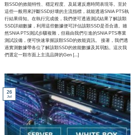
顆SSD的效能特性、穩定程度、及延遲反應時間表現等。至於
這些一般用來評斷SSD好壞的主流指標，就能透過SNIA PTS執
行結果得知。在執行完成後，我們便可透過測試結果了解該顆
SSD詳細數據，利用這些數據便可評估該顆SSD是否合適。雖
然SNIA PTS測試步驟複雜，但藉由我們引進的SNIA PTS專業
測試設備，便可快速掌握該顆SSD的效能資訊。 接著，我們透
過實測數據帶各位了解該顆SSD的效能數據及其弱點。這次我
們選定一顆市面上主流品牌的Gen [...]
26
Jul