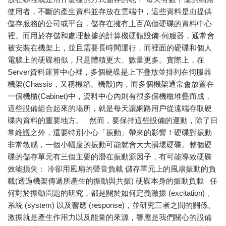
使用者，不斷的產生資料並存放在雲端中，這些資料是由提供
儲存服務的公司或平台，儲存在擁有上百萬個硬碟的資料中心
裡。而用於存儲和處理數據的計算機硬體設備-伺服器，通常會
被安裝在機架上，並且需要長時間運行，而裡面的硬碟和個人
電腦上的硬碟相似，只是體積更大、數量更多。實際上，在
Server資料運算中心裡，多個硬碟是上下疊放並排列在伺服器
機架(Chassis，又稱機箱、機殼)內，而多個機架通常會放置在
一個機櫃(Cabinet)中，資料中心內則有很多個機櫃堆疊而成，
這些設備組合起來的場所，就是每天讓網路用戶從遠端存取硬
碟內資料的重要地方。 然而，要保持這些設備的運動，除了日
常維護之外，還要特別小心「振動」帶來的影響！硬碟對振動
非常敏感，一個小幅度的振動可能就會大大損壞硬碟。整個硬
碟的儲存單元有三個主要的潛在振動源因子，有可能導致硬碟
效能損失： 冷卻用風扇的聲音負載 儲存單元上的風扇振動的負
載(透過機架傳遞所產生的振動與共振) 硬碟本身的振動負載 任
何對於振動問題的研究，都是關於如何定義激振 (excitation) 、
系統 (system) 以及響應 (response)，並研究三者之間的關係。
激振就是產生作用力以及能量的來源，響應是我們關心的設備