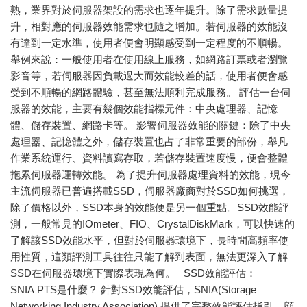
熟，業界對於伺服器架設的需求也逐年提升。除了需求數量提
升，相對應的伺服器效能需求也隨之增加。若伺服器的效能沒
有達到一定水準，使用者便會明顯感受到一定程度的不順暢。
舉例來說：一般使用者在使用線上服務，如網路訂票或者瀏覽
影音等，若伺服器因負載過大而效能較差的話，使用者便會感
受到不順暢的網路體驗，甚至無法順利完成服務。 評估一台伺
服器的效能，主要有幾個效能指標元件：中央處理器、記憶
體、儲存裝置、網路卡等。 影響伺服器效能的關鍵：除了中央
處理器、記憶體之外，儲存裝置也占了非常重要的部份，舉凡
作業系統運行、資料讀寫存取，若儲存裝置速度慢，便會整體
拖累伺服器運轉效能。 為了提升伺服器處理資料的效能，現今
主流伺服器已普遍搭載SSD，伺服器廠商對於SSD如何挑選，
除了價格以外，SSD本身的效能便是另一個重點。SSD效能評
測，一般常見的IOmeter、FIO、CrystalDiskMark，可以快速的
了解該SSD效能水平，但對於伺服器環境下，長時間高頻率使
用性質，這類評測工具往往只能了解到表面，無法更深入了解
SSD在伺服器環境下實際表現為何。 SSD效能評估：
SNIA PTS是什麼？ 針對SSD效能評估，SNIA(Storage
Networking Industry Association) 提供了完整效能評估指引。顧