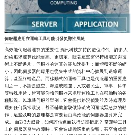
伺服器應用在運輸工具可能引發災難性風險
高效能伺服器運算的重要性 資訊科技加持的數位時代，許多人
紛紛追求運算效能更高、更穩定。隨著這些需求持續增加與技
術上不斷進步，伺服器的運算效能加速提升；而體積不斷的縮
小，因此伺服器的應用也從集中式的資料中心擴展到邊緣運
算，甚至終端產品。而移動式的運輸工具也是伺服器的重要應
用之一，不論是航空、海運或陸運，又或者民生、軍事、科學
等特殊用途，皆可能仰賴伺服器來處理運輸工具在移動時的各
種狀況。以車載伺服器舉例，它會提供路況偵測並及時處理及
通知任何異常狀況，甚至輔助駕駛做障礙物閃避或緊急煞的動
作，這些及時的處理都是需要藉由高效能的伺服器運算來完
成。 面對3大威脅，如何評估進而執行防護措施？ 當運輸工具
上的伺服器發生故障時，它會造成極嚴重的影響，甚至會威脅