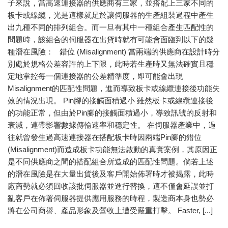
子來說，當高速連接器的供應商有三家，並搭配上三家不同的
板卡或線纜，光是這樣就足於讓伺服器的生產組裝過程中產生
出九種不同的排列組合。而一旦有其中一種組合產生匹配性的
問題時，該組合的伺服器在出貨時就有可能會面臨到以下的幾
種潛在風險： 錯位 (Misalignment) 當兩端的供應商在設計時分
別處於規格公差容許的上下限，此時若生產時又無法確實且穩
定地掌控每一個連接器的公差精準度，即可能會出現
Misalignment的匹配性問題，進而導致板卡或線纜連接後功能失
效的情況出現。 Pin腳的接觸面積過小 雖然板卡或線纜連接後
的功能正常，但由於Pin腳的接觸面積過小，導致訊號的反射和
衰減，連帶影響數據傳輸速率和穩定性。 在伺服器產業中，過
往就曾發生過高速連接器在搭配板卡時因兩端Pin腳的錯位
(Misalignment)而造成板卡功能無法啟動的真實案例，其原因正
是不同供應商之間的搭配組合所造成的匹配性問題。倘若上述
的潛在風險是在大量出貨後及客戶開始佈署時才被揭露，此時
廠商勢就必須回收該批伺服器並進行替換，這不僅會延誤並打
亂客戶在佈署伺服器提供應用服務的時程，製造商本身也勢必
將在公司商譽、產品形象及營收上遭受嚴重打擊。 Faster, [...]