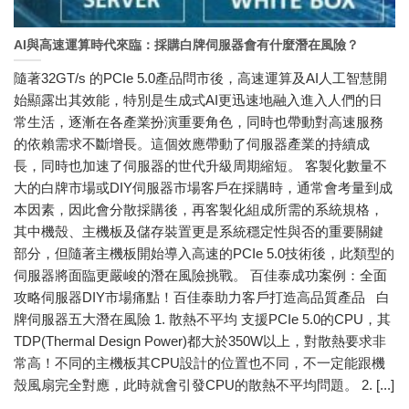
AI與高速運算時代來臨：採購白牌伺服器會有什麼潛在風險？
隨著32GT/s 的PCIe 5.0產品問市後，高速運算及AI人工智慧開
始顯露出其效能，特別是生成式AI更迅速地融入進入人們的日
常生活，逐漸在各產業扮演重要角色，同時也帶動對高速服務
的依賴需求不斷增長。這個效應帶動了伺服器產業的持續成
長，同時也加速了伺服器的世代升級周期縮短。 客製化數量不
大的白牌市場或DIY伺服器市場客戶在採購時，通常會考量到成
本因素，因此會分散採購後，再客製化組成所需的系統規格，
其中機殼、主機板及儲存裝置更是系統穩定性與否的重要關鍵
部分，但隨著主機板開始導入高速的PCIe 5.0技術後，此類型的
伺服器將面臨更嚴峻的潛在風險挑戰。 百佳泰成功案例：全面
攻略伺服器DIY市場痛點！百佳泰助力客戶打造高品質產品 白
牌伺服器五大潛在風險 1. 散熱不平均 支援PCIe 5.0的CPU，其
TDP(Thermal Design Power)都大於350W以上，對散熱要求非
常高！不同的主機板其CPU設計的位置也不同，不一定能跟機
殼風扇完全對應，此時就會引發CPU的散熱不平均問題。 2. [...]