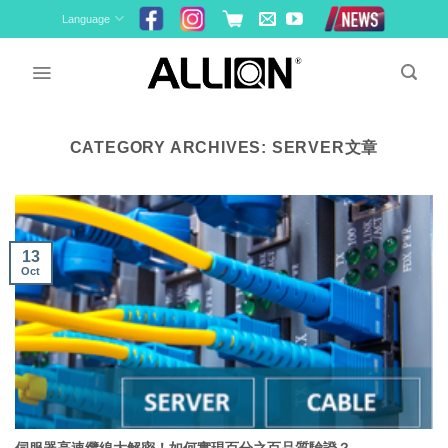
Skip
Language
to
content
CATEGORY ARCHIVES:
SERVER文章
13
Oct