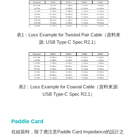
表1：Loss Example for Twisted Pair Cable（資料來
源: USB Type-C Spec R2.1）
表2：Loss Example for Coaxial Cable（資料來源:
USB Type-C Spec R2.1）
Paddle Card
在組裝時，除了應注意Paddle Card Impedance的設計之