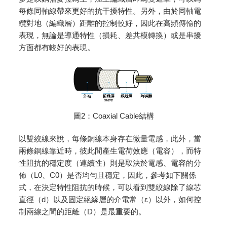
每條同軸線帶來更好的抗干擾特性。另外，由於同軸電
纜對地（編織層）距離的控制較好，因此在高頻傳輸的
表現，無論是導通特性（損耗、差共模轉換）或是串擾
方面都有較好的表現。
圖2：Coaxial Cable結構
以雙絞線來說，每條銅線本身存在微量電感，此外，當
兩條銅線靠近時，彼此間產生電荷效應（電容），而特
性阻抗的穩定度（連續性）則是取決於電感、電容的分
佈（L0、C0）是否均勻且穩定，因此，參考如下關係
式，在決定特性阻抗的時候，可以看到雙絞線除了線芯
直徑（d）以及固定絕緣層的介電常（ε）以外，如何控
制兩線之間的距離（D）是最重要的。