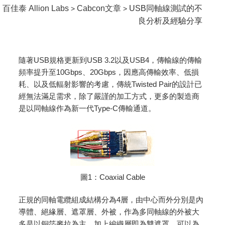
百佳泰 Allion Labs
Cabcon文章
USB同軸線測試的不
>
>
良分析及經驗分享
隨著USB規格更新到USB 3.2以及USB4，傳輸線的傳輸
頻率提升至10Gbps、20Gbps，因應高傳輸效率、低損
耗、以及低輻射影響的考慮，傳統Twisted Pair的設計已
經無法滿足需求，除了嚴謹的加工方式，更多的製造商
是以同軸線作為新一代Type-C傳輸通道。
圖1：Coaxial Cable
正規的同軸電纜組成結構分為4層，由中心而外分別是內
導體、絕緣層、遮罩層、外被，作為多同軸線的外被大
多是以銅箔麥拉為主，加上編織層即為雙遮罩，可以為