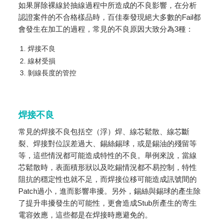
如果屏除裸線於抽線過程中所造成的不良影響，在分析
認證案件的不合格樣品時，百佳泰發現絕大多數的Fail都
會發生在加工的過程，常見的不良原因大致分為3種：
焊接不良
線材受損
剝線長度的管控
焊接不良
常見的焊接不良包括空（浮）焊、線芯鬆散、線芯斷
裂、焊接對位誤差過大、錫絲錫球，或是錫油的殘留等
等，這些情況都可能造成特性的不良。舉例來說，當線
芯鬆散時，表面積形狀以及吃錫情況都不易控制，特性
阻抗的穩定性也就不足，而焊接位移可能造成訊號間的
Patch過小，進而影響串擾。另外，錫絲與錫球的產生除
了提升串擾發生的可能性，更會造成Stub所產生的寄生
電容效應，這些都是在焊接時應避免的。