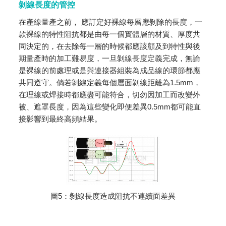
剝線長度的管控
在產線量產之前， 應訂定好裸線每層應剝除的長度，一
款裸線的特性阻抗都是由每一個實體層的材質、厚度共
同決定的，在去除每一層的時候都應該顧及到特性與後
期量產時的加工難易度，一旦剝線長度定義完成，無論
是裸線的前處理或是與連接器組裝為成品線的環節都應
共同遵守。倘若剝線定義每個層面剝線距離為1.5mm，
在理線或焊接時都應盡可能符合，切勿因加工而改變外
被、遮罩長度，因為這些變化即便差異0.5mm都可能直
接影響到最終高頻結果。
圖5：剝線長度造成阻抗不連續面差異