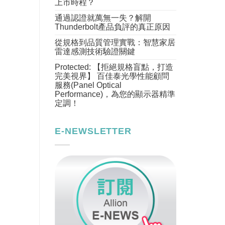
上市時程？
通過認證就萬無一失？解開
Thunderbolt產品負評的真正原因
從規格到品質管理實戰：智慧家居
雷達感測技術驗證關鍵
Protected: 【拒絕規格盲點，打造
完美視界】 百佳泰光學性能顧問
服務(Panel Optical
Performance)，為您的顯示器精準
定調！
E-NEWSLETTER