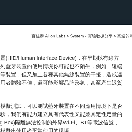
百佳泰 Allion Labs
>
System - 實驗數據分享
>
高速的
Human Interface Device)，在早期以有線方
下列藍牙裝置的使用情境你可能也不陌生，例如：遠端
鼠等裝置，但又加上各種其他無線裝置的干擾，造成連
使用者體驗不佳，還可能影響品牌形象，甚至產生退貨
境模擬測試，可以測試藍牙裝置在不同應用情境下是否
經驗，我們有能力建立具有代表性又能兼具定性定量的
g Box)隔離無法控制的外界Wi-Fi、BT等電波信號，
，模擬出使用者平常使用的環境。